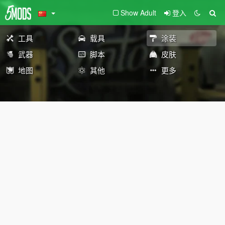
Show Adult
登入
工具
载具
涂装
武器
脚本
皮肤
地图
其他
更多