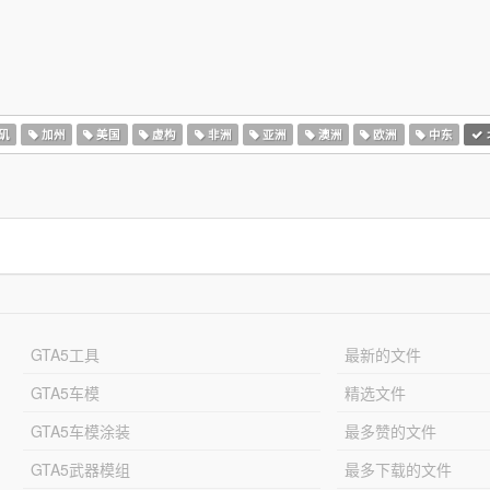
矶
加州
美国
虚构
非洲
亚洲
澳洲
欧洲
中东
GTA5工具
最新的文件
GTA5车模
精选文件
GTA5车模涂装
最多赞的文件
GTA5武器模组
最多下载的文件