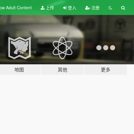
ow Adult
Content
上传
登入
注册
地图
其他
更多