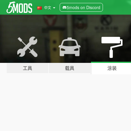
5mods on Discord
中文
工具
载具
涂装