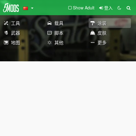
Show Adult
登入
工具
载具
涂装
武器
脚本
皮肤
地图
其他
更多