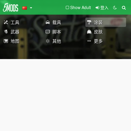
Show Adult
登入
工具
载具
涂装
武器
脚本
皮肤
地图
其他
更多