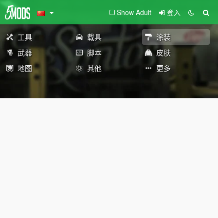
Show Adult
登入
工具
载具
涂装
武器
脚本
皮肤
地图
其他
更多