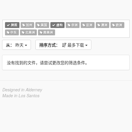
牌照
加州
美国
虚构
非洲
亚洲
澳洲
欧洲
中东
北美洲
南美洲
从：
昨天
排序方式：
最多下载
没有找到的文件，请尝试更改您的筛选条件。
Designed in Alderney
Made in Los Santos