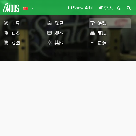
Show Adult
登入
工具
载具
涂装
武器
脚本
皮肤
地图
其他
更多