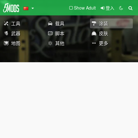
Show Adult
登入
工具
载具
涂装
武器
脚本
皮肤
地图
其他
更多