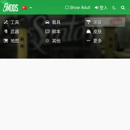
Show Adult
登入
工具
载具
涂装
武器
脚本
皮肤
地图
其他
更多