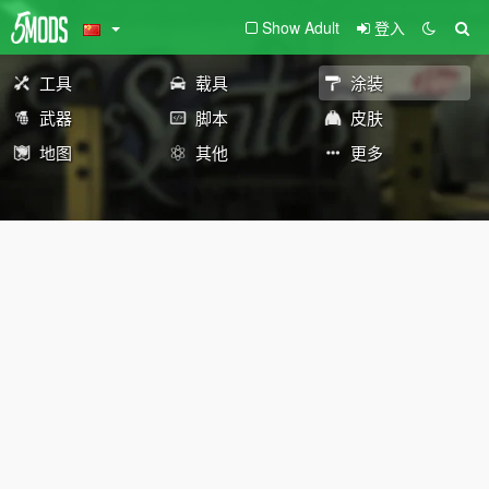
Show Adult
登入
工具
载具
涂装
武器
脚本
皮肤
地图
其他
更多