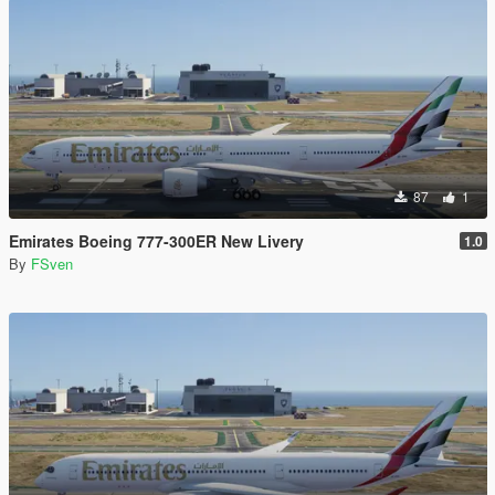
87
1
Emirates Boeing 777-300ER New Livery
1.0
By
FSven