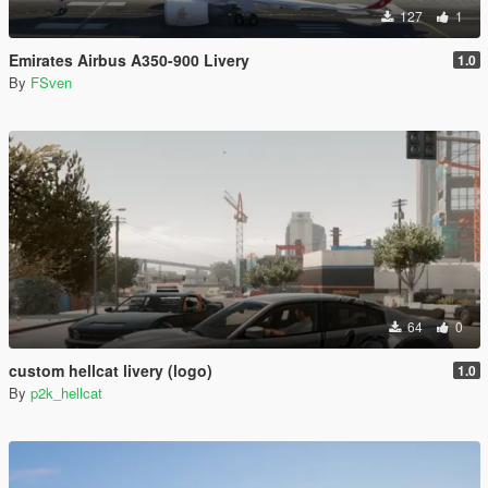
127
1
Emirates Airbus A350-900 Livery
1.0
By
FSven
64
0
custom hellcat livery (logo)
1.0
By
p2k_hellcat