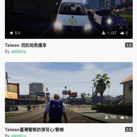
5.0
1,137
2
Taiwan 消防局救護車
1.0
By
q90091p
799
3
Taiwan臺灣警察防彈背心/警帽
2.0
By
q90091p