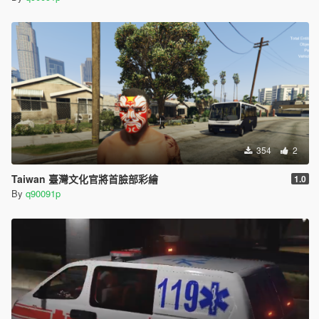
354
2
Taiwan 臺灣文化官將首臉部彩繪
1.0
By
q90091p