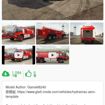
1,084
6
下载
赞
Model Author: Game68240
原模組; https://www.gta5-mods.com/vehicles/hydramax-aerv-
template