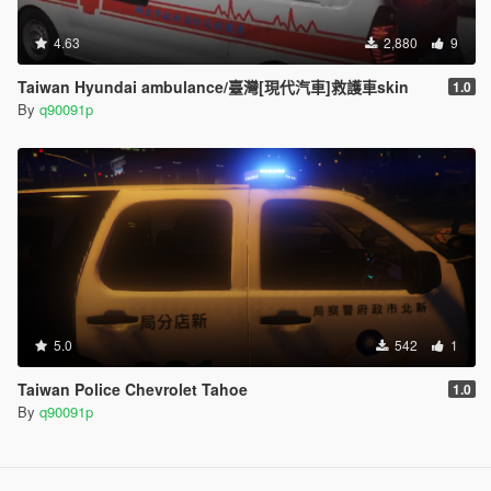
4.63
2,880
9
Taiwan Hyundai ambulance/臺灣[現代汽車]救護車skin
1.0
By
q90091p
5.0
542
1
Taiwan Police Chevrolet Tahoe
1.0
By
q90091p