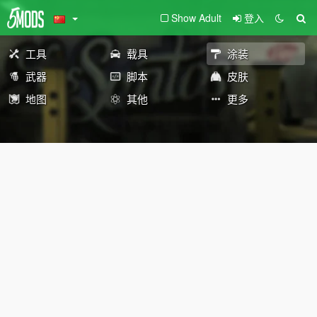
Show Adult
登入
工具
载具
涂装
武器
脚本
皮肤
地图
其他
更多