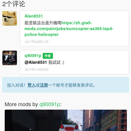
2个评论
Alan8531
能塗裝這台直升機嗎
https://zh.gta5-
mods.com/paintjobs/eurocopter-as365-lspd-
police-helicopter
2017年08月01日
q90091p
作者
@Alan8531
我試試 :)
2017年10月09日
加入对话！
登入
或
注册
一个帐号才能够发表评论。
More mods by
q90091p
: