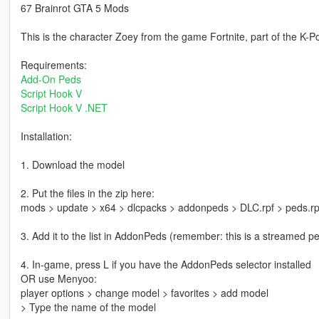
67 Brainrot GTA 5 Mods
This is the character Zoey from the game Fortnite, part of the K
Requirements:
Add-On Peds
Script Hook V
Script Hook V .NET
Installation:
1. Download the model
2. Put the files in the zip here:
mods > update > x64 > dlcpacks > addonpeds > DLC.rpf > peds.rp
3. Add it to the list in AddonPeds (remember: this is a streamed p
4. In-game, press L if you have the AddonPeds selector installed
OR use Menyoo:
player options > change model > favorites > add model
> Type the name of the model