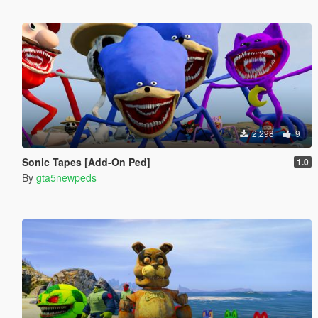
2,298
9
Sonic Tapes [Add-On Ped]
1.0
By
gta5newpeds