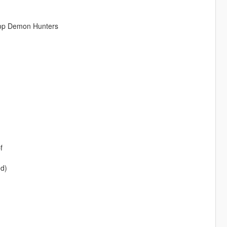
-Pop Demon Hunters
f
ed)