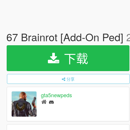
67 Brainrot [Add-On Ped]
下载
分享
gta5newpeds