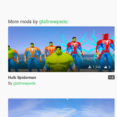
More mods by
gta5newpeds
:
1,342
3
Hulk Spiderman
1.0
By
gta5newpeds