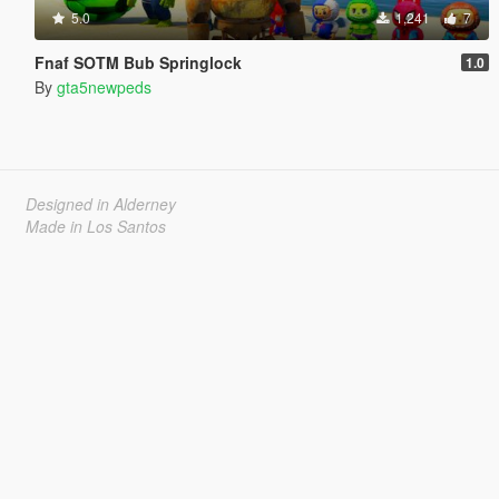
5.0
1,241
7
Fnaf SOTM Bub Springlock
1.0
By
gta5newpeds
Designed in Alderney
Made in Los Santos