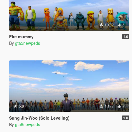
1,132
5
Fire mummy
1.0
By
gta5newpeds
5.0
1,177
7
Sung Jin-Woo (Solo Leveling)
1.0
By
gta5newpeds