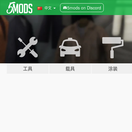
5mods on Discord
中文
工具
载具
涂装