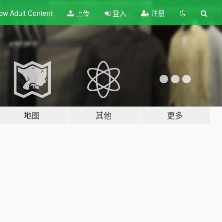
ow Adult
Content
上传
登入
注册
地图
其他
更多