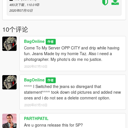
483次下载
, 110.0 KB
2020年07月10日
10个评论
BagOnline
作者
Come To My Server OPP CITY and drip while having
fun. Jeans Made by my homie Taz. Also i need a
photographer. My photo's do me no justice.
2020年07月10日
BagOnline
作者
^^^^ I Switched the jeans so disregard that
statement^^^^ took down old pictures and added new
ones and i do not see a delete comment option.
2020年07月10日
PARTHPATIL
Are u gonna release this for SP?