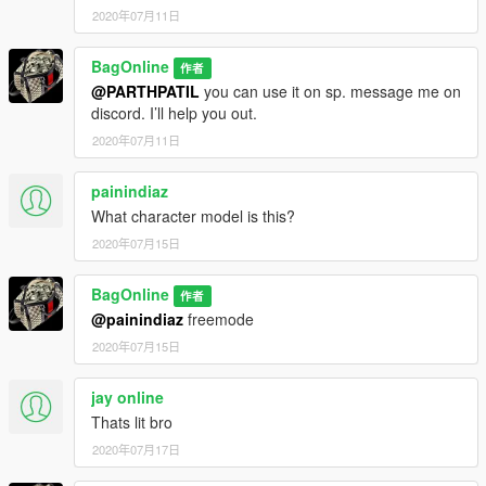
2020年07月11日
BagOnline
作者
@PARTHPATIL
you can use it on sp. message me on
discord. I’ll help you out.
2020年07月11日
painindiaz
What character model is this?
2020年07月15日
BagOnline
作者
@painindiaz
freemode
2020年07月15日
jay online
Thats lit bro
2020年07月17日