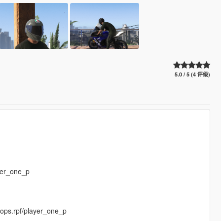
5.0 / 5 (4 评级)
yer_one_p
ops.rpf/player_one_p