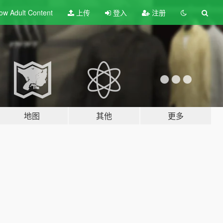
ow Adult
Content
上传
登入
注册
地图
其他
更多