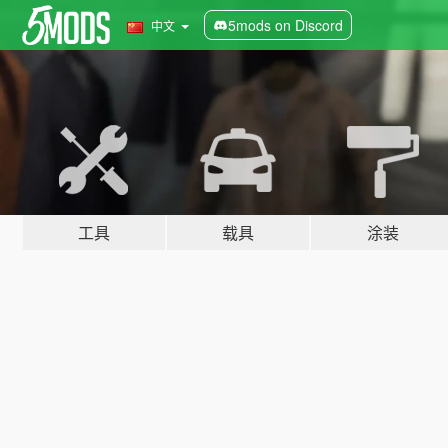
5mods on Discord
中文
工具
载具
涂装