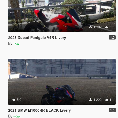
1,792
6
2023 Ducati Panigale V4R Livery
1.0
By
-kw-
5.0
1,220
1
2021 BMW M1000RR BLACK Livery
1.0
By
-kw-