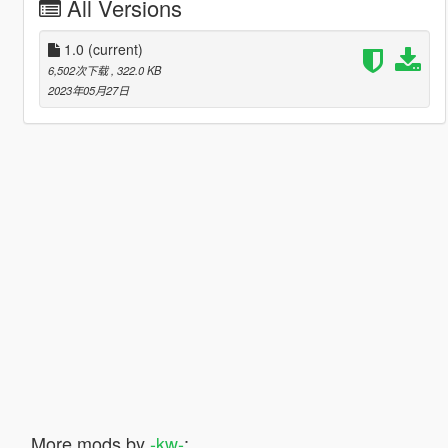
All Versions
1.0
(current)
6,502次下载
, 322.0 KB
2023年05月27日
More mods by
-kw-
: