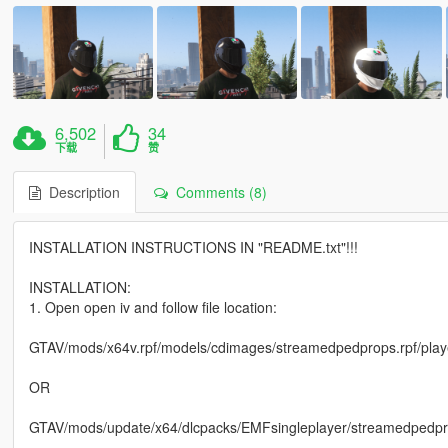
6,502
34
下载
赞
Description
Comments (8)
INSTALLATION INSTRUCTIONS IN "README.txt"!!!
INSTALLATION:
1. Open open iv and follow file location:
GTAV/mods/x64v.rpf/models/cdimages/streamedpedprops.rpf/pla
OR
GTAV/mods/update/x64/dlcpacks/EMFsingleplayer/streamedpedpr