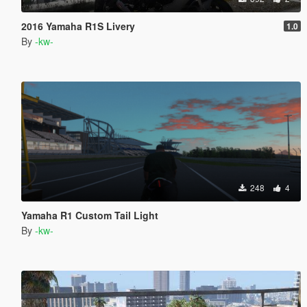
2016 Yamaha R1S Livery
1.0
By
-kw-
248
4
Yamaha R1 Custom Tail Light
By
-kw-