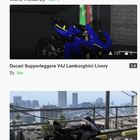
731
3
Ducati Supperleggera V4J Lamborghini Livery
1.0
By
-kw-
892
2