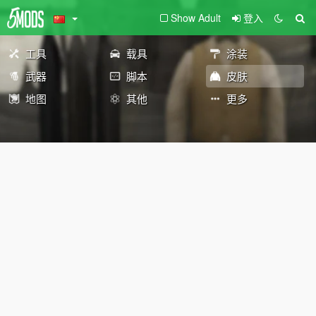
Show Adult
登入
工具
载具
涂装
武器
脚本
皮肤
地图
其他
更多