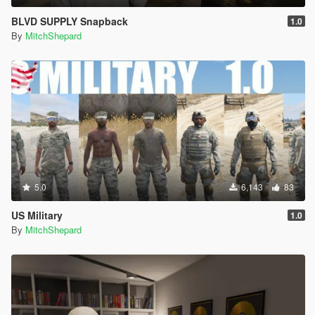
BLVD SUPPLY Snapback
1.0
By
MitchShepard
5.0
6,143
83
US Military
1.0
By
MitchShepard