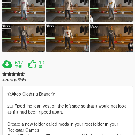
617
10
下载
赞
4.75 / 5 (2 评级)
☆Akoo Clothing Brand☆
_______________________
2.0 Fixed the jean vest on the left side so that it would not look
as if it had been ripped apart.
Create a new folder called mods in your root folder in your
Rockstar Games