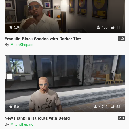
5.0
456
11
Franklin Black Shades with Darker Tint
1.0
By
MitchShepard
5.0
4,713
53
New Franklin Haircuts with Beard
2.0
By
MitchShepard