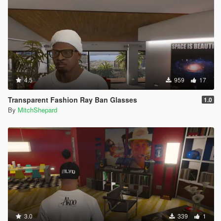
4.5
959
17
Transparent Fashion Ray Ban Glasses
1.0
By
MitchShepard
3.0
339
1