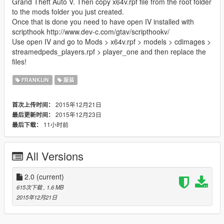
Grand Theft Auto V. Then copy x64v.rpf file from the root folder
to the mods folder you just created.
Once that is done you need to have open IV installed with
scripthook http://www.dev-c.com/gtav/scripthookv/
Use open IV and go to Mods > x64v.rpf > models > cdimages >
streamedpeds_players.rpf > player_one and then replace the
files!
FRANKLIN
服装
2015年12月21日
首次上传时间：
2015年12月23日
最后更新时间：
11小时前
最后下载：
All Versions
2.0
(current)
615次下载
, 1.6 MB
2015年12月21日