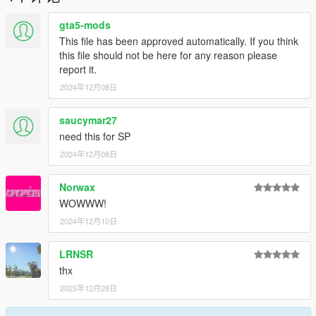
gta5-mods
This file has been approved automatically. If you think
this file should not be here for any reason please
report it.
2024年12月08日
saucymar27
need this for SP
2024年12月08日
Norwax
WOWWW!
2024年12月10日
LRNSR
thx
2025年12月28日