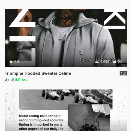
0.5
1,645
20
Triomphe Hooded Sweater Celine
1.0
By
Shiki'Flex