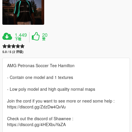
1,449
20
下载
赞
5.0 / 5 (2 评级)
AMG Petronas Soccer Tee Hamilton
- Contain one model and 1 textures
- Low poly model and high quality normal maps
Join the cord if you want to see more or need some help :
https://discord.gg/ZdzDw4QvVu
Check out the discord of Shawnee :
https://discord.gg/4HEXbuYaZA