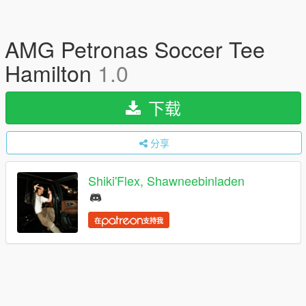
AMG Petronas Soccer Tee
Hamilton
1.0
下载
分享
Shiki'Flex, Shawneebinladen
在
支持我