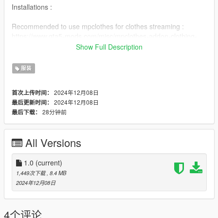
Installations :
Recommended to use mpclothes for clothes streaming :
https://www.gta5-mods.com/misc/mpclothes-addon-clothing-
slots
Show Full Description
And for people who don't use mpclothes :
服装
x64v.rpf/models/cdimages/streamedpeds-mp.rpf/mp-m-
freemode-01
2024年12月08日
首次上传时间：
2024年12月08日
最后更新时间：
LEWIS, IT'S HAMMER TIME !
28分钟前
最后下载：
All Versions
1.0
(current)
1,449次下载
, 8.4 MB
2024年12月08日
4个评论