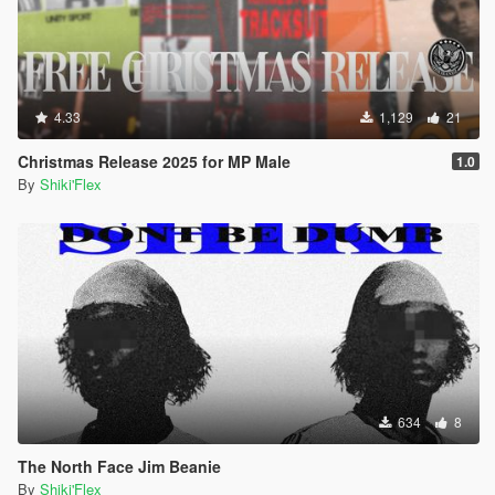
4.33
1,129
21
Christmas Release 2025 for MP Male
1.0
By
Shiki'Flex
634
8
The North Face Jim Beanie
By
Shiki'Flex