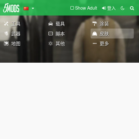
Show Adult
登入
工具
载具
涂装
武器
脚本
皮肤
地图
其他
更多