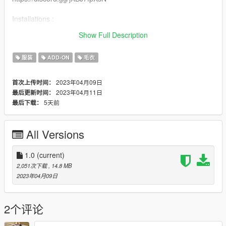
Installations :
Recommended to use mpclothes for clothes streaming
Show Full Description
https://fr.gta5-mods.com/misc/mpclothes-addon-clothing-slots
服装
ADD-ON
毛衣
2023年04月09日
首次上传时间：
2023年04月11日
最后更新时间：
5天前
最后下载：
All Versions
1.0
(current)
2,051次下载
, 14.8 MB
2023年04月09日
2个评论