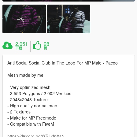
2,051
28
下载
赞
Anti Social Social Club In The Loop For MP Male - Pacoo
Mesh made by me
- Very optimized mesh
- 3 553 Polygons / 2 002 Vertices
- 2048x2048 Texture
- High quality normal map
- 2 Textures
- Make for MP Freemode
- Compatible with FiveM
https://discord.gg/jXBJ7fpXsN