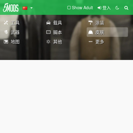
Show Adult
登入
工具
载具
涂装
武器
脚本
皮肤
地图
其他
更多