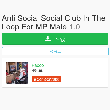
Anti Social Social Club In The
Loop For MP Male
1.0
下载
分享
Pacoo
在
支持我