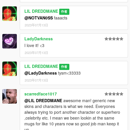
LIL DREDDMANE
作者
@NOTVAN0SS
faaacts
2023年07月13日
LadyDarkness
I love it! <3
2023年07月13日
LIL DREDDMANE
作者
@LadyDarkness
tysm<33333
2023年07月13日
scarredface1017
@LIL DREDDMANE
awesome man! generic new
skins and characters is what we need. Everyones
always trying to port another character or superhero
,celebrity etc. I mean we been lookin at the same
mugs for like 10 years now so good job man keep it
up