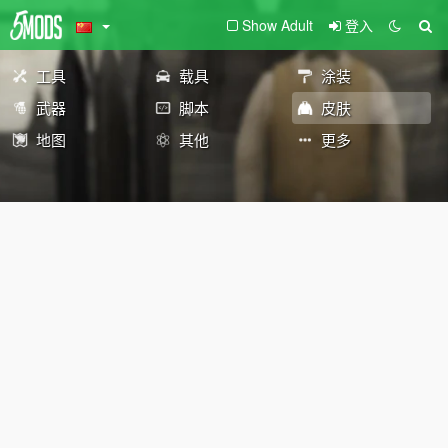
Show Adult
登入
工具
载具
涂装
武器
脚本
皮肤
地图
其他
更多