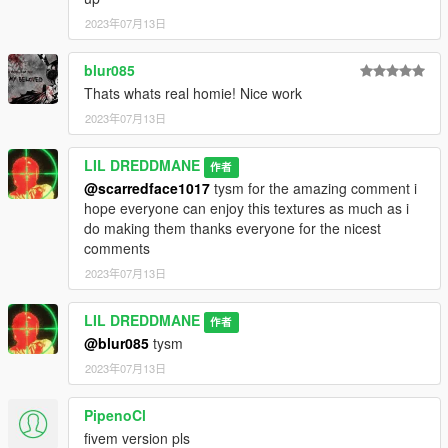
2023年07月13日
blur085
Thats whats real homie! Nice work
2023年07月13日
LIL DREDDMANE
作者
@scarredface1017
tysm for the amazing comment i
hope everyone can enjoy this textures as much as i
do making them thanks everyone for the nicest
comments
2023年07月13日
LIL DREDDMANE
作者
@blur085
tysm
2023年07月13日
PipenoCl
fivem version pls