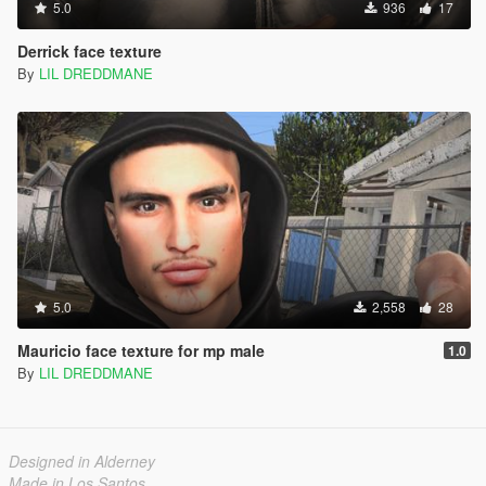
5.0
936
17
Derrick face texture
By
LIL DREDDMANE
5.0
2,558
28
Mauricio face texture for mp male
1.0
By
LIL DREDDMANE
Designed in Alderney
Made in Los Santos