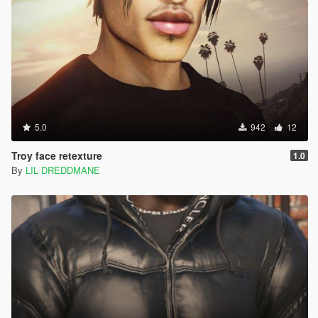
5.0
942
12
Troy face retexture
1.0
By
LIL DREDDMANE