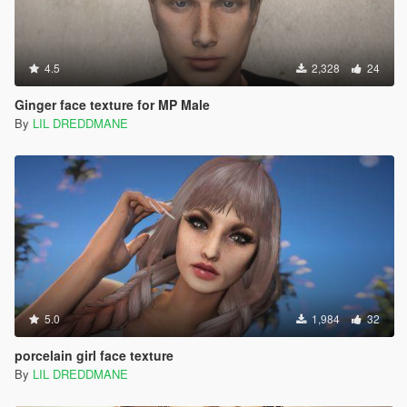
4.5
2,328
24
Ginger face texture for MP Male
By
LIL DREDDMANE
5.0
1,984
32
porcelain girl face texture
By
LIL DREDDMANE