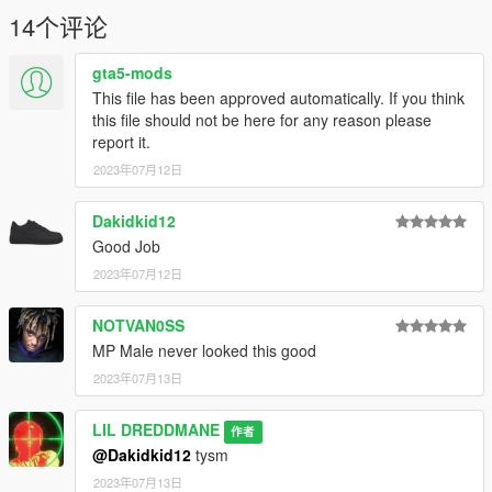
14个评论
gta5-mods
This file has been approved automatically. If you think
this file should not be here for any reason please
report it.
2023年07月12日
Dakidkid12
Good Job
2023年07月12日
NOTVAN0SS
MP Male never looked this good
2023年07月13日
LIL DREDDMANE
作者
@Dakidkid12
tysm
2023年07月13日