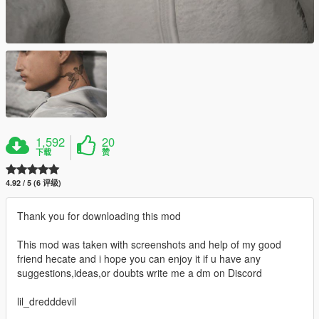
1,592
20
下载
赞
4.92 / 5 (6 评级)
Thank you for downloading this mod
This mod was taken with screenshots and help of my good
friend hecate and i hope you can enjoy it if u have any
suggestions,ideas,or doubts write me a dm on Discord
lil_dredddevil