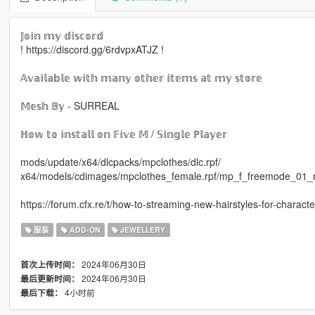
𝕁𝕠𝕚𝕟 𝕞𝕪 𝕕𝕚𝕤𝕔𝕠𝕣𝕕
! https://discord.gg/6rdvpxATJZ !
𝔸𝕧𝕒𝕚𝕝𝕒𝕓𝕝𝕖 𝕨𝕚𝕥𝕙 𝕞𝕒𝕟𝕪 𝕠𝕥𝕙𝕖𝕣 𝕚𝕥𝕖𝕞𝕤 𝕒𝕥 𝕞𝕪 𝕤𝕥𝕠𝕣𝕖
𝕄𝕖𝕤𝕙 𝔹𝕪 - SURREAL
ℍ𝕠𝕨 𝕥𝕠 𝕚𝕟𝕤𝕥𝕒𝕝𝕝 𝕠𝕟 𝔽𝕚𝕧𝕖 𝕄 / 𝕊𝕚𝕟𝕘𝕝𝕖 ℙ𝕝𝕒𝕪𝕖𝕣
mods/update/x64/dlcpacks/mpclothes/dlc.rpf/
x64/models/cdimages/mpclothes_female.rpf/mp_f_freemode_01_
https://forum.cfx.re/t/how-to-streaming-new-hairstyles-for-chara
服装
ADD-ON
JEWELLERY
2024年06月30日
首次上传时间：
2024年06月30日
最后更新时间：
4小时前
最后下载：