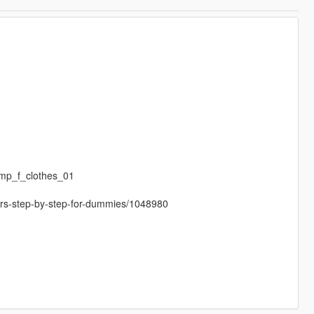
mp_f_clothes_01
cters-step-by-step-for-dummies/1048980