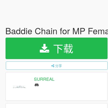
Baddie Chain for MP Fem
下载
分享
SURREAL