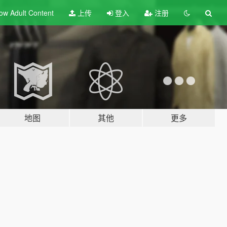
ow Adult
Content
上传
登入
注册
地图
其他
更多