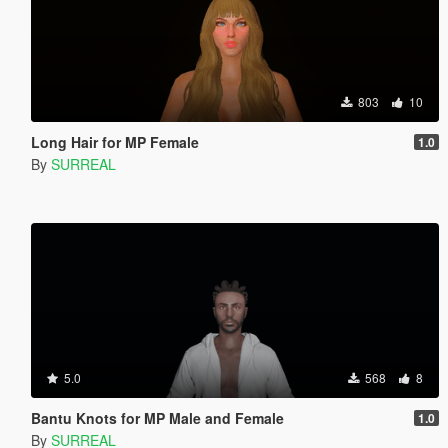
803
10
Long Hair for MP Female
1.0
By
SURREAL
5.0
568
8
Bantu Knots for MP Male and Female
1.0
By
SURREAL