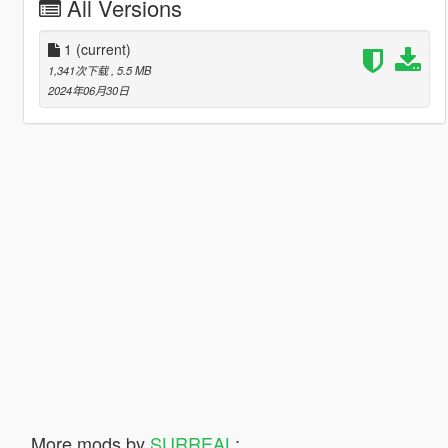
All Versions
1
(current)
1,341次下载
, 5.5 MB
2024年06月30日
More mods by
SURREAL
: