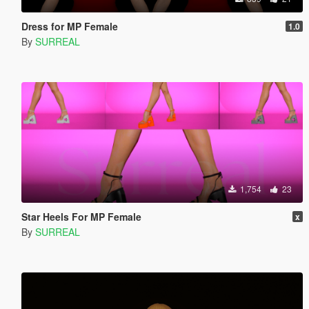
Dress for MP Female
1.0
By
SURREAL
1,754
23
Star Heels For MP Female
x
By
SURREAL