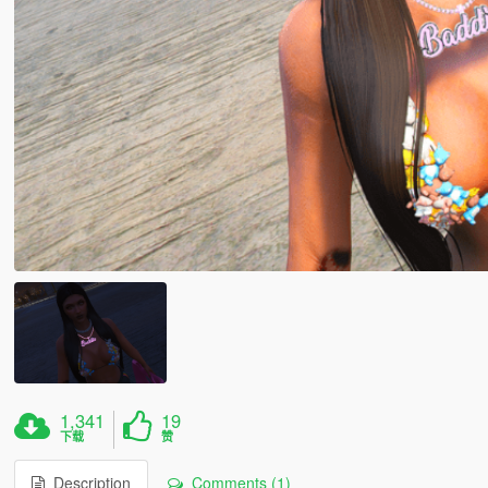
1,341
19
下载
赞
Description
Comments (1)