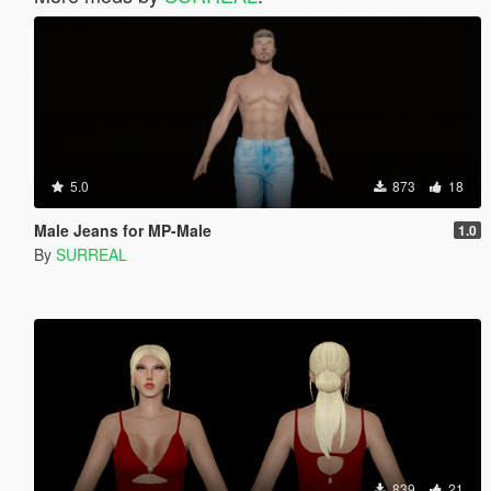
5.0
873
18
Male Jeans for MP-Male
1.0
By
SURREAL
839
21