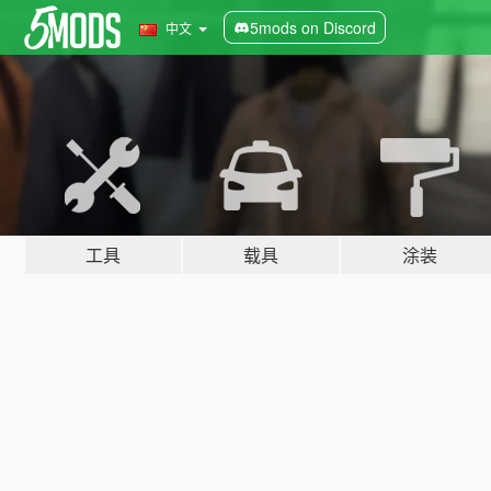
5mods on Discord
中文
工具
载具
涂装