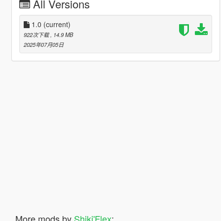
All Versions
1.0
(current)
922次下载
, 14.9 MB
2025年07月05日
More mods by
Shiki'Flex
: