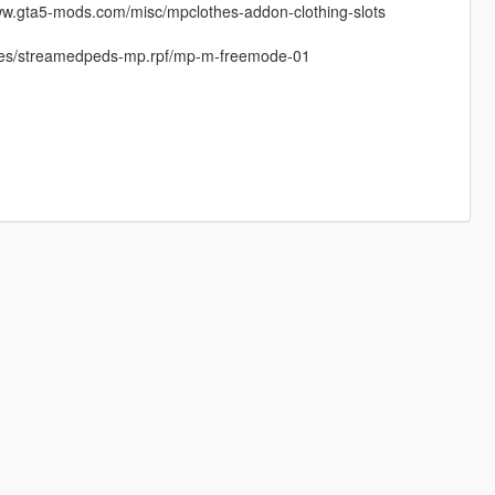
ww.gta5-mods.com/misc/mpclothes-addon-clothing-slots
ages/streamedpeds-mp.rpf/mp-m-freemode-01