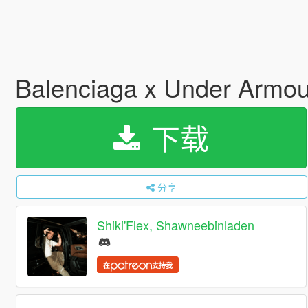
Balenciaga x Under Armou
下载
分享
Shiki'Flex, Shawneebinladen
在
支持我