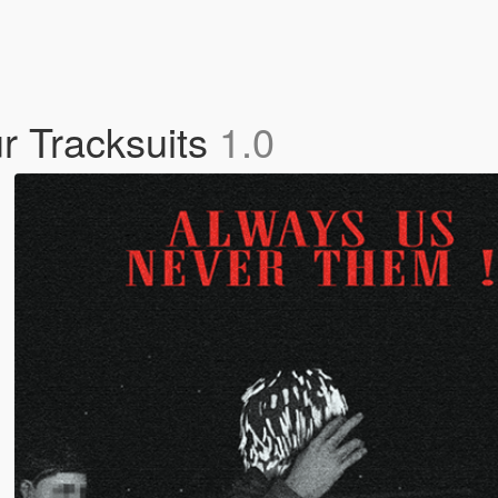
r Tracksuits
1.0