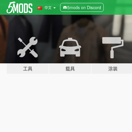
5mods on Discord
中文
工具
载具
涂装