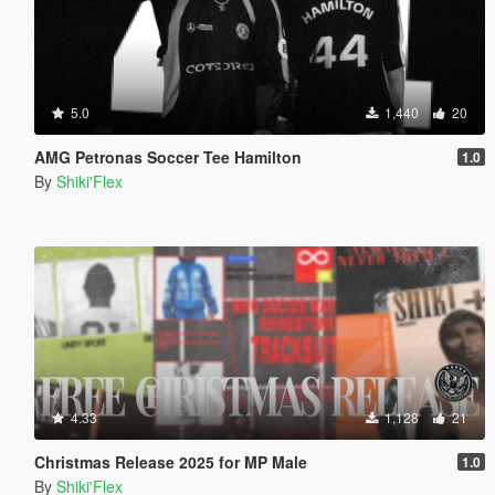
5.0
1,440
20
AMG Petronas Soccer Tee Hamilton
1.0
By
Shiki'Flex
4.33
1,128
21
Christmas Release 2025 for MP Male
1.0
By
Shiki'Flex