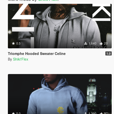
0.5
1,640
20
Triomphe Hooded Sweater Celine
1.0
By
Shiki'Flex
5.0
1,390
27