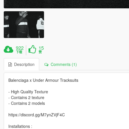
922
15
下载
赞
Description
Comments (1)
Balenciaga x Under Armour Tracksuits
- High Quality Texture
- Contains 2 texture
- Contains 2 models
https://discord.gg/M7ynZVjF4C
Installations :