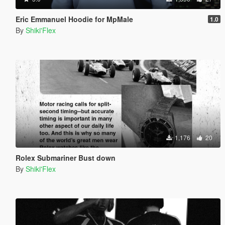
Eric Emmanuel Hoodie for MpMale
1.0
By
Shiki'Flex
1,176
20
Rolex Submariner Bust down
By
Shiki'Flex