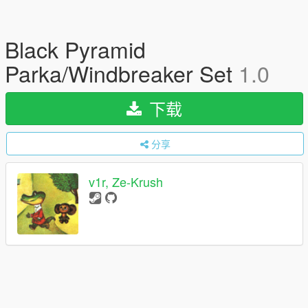
Black Pyramid
Parka/Windbreaker Set
1.0
下载
分享
v1r, Ze-Krush