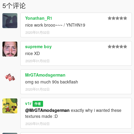
5个评论
Yonathan_R1
nice work brooo~~~ / YNTHN19
2020年01月02日
supreme boy
nice XD
2020年01月02日
MrGTAmodsgerman
omg so much 90s backflash
2020年01月02日
v1r
作者
@MrGTAmodsgerman
exactly why i wanted these
textures made :D
2020年01月02日