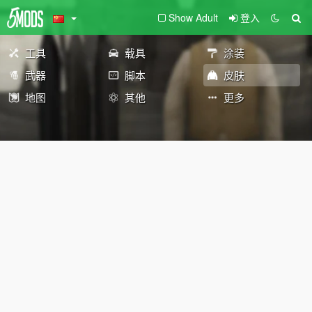
Show Adult
登入
工具
载具
涂装
武器
脚本
皮肤
地图
其他
更多