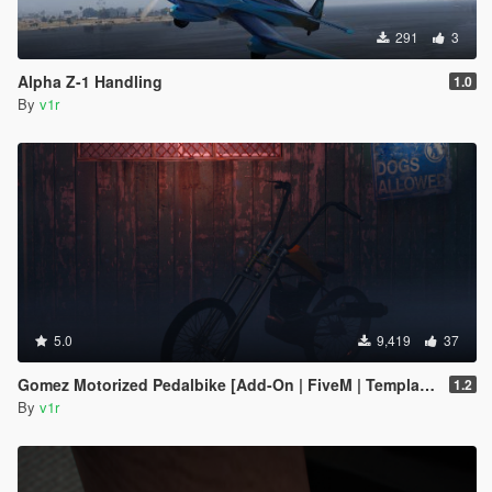
291
3
Alpha Z-1 Handling
1.0
By
v1r
5.0
9,419
37
Gomez Motorized Pedalbike [Add-On | FiveM | Template]
1.2
By
v1r