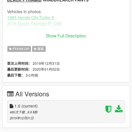
Vehicles in photos:
1985 Honda City Turbo II
2016 Ducati Panigale R 1299
Maibatsu Mule Mapped Edition
Show Full Description
Additional clothing:
GUCCI SKI GOGGLES
WOKEUPINPARIS
FRANKLIN
服装
Travis Scott Sneaker Pack
Ze-Krush, messi3194, Synx
AIR FORCE 1
officialjdixon, Synx
2019年12月31日
首次上传时间：
New Dreads Pack For Franklin #2
ChunkyYaBoi
2020年01月02日
最后更新时间：
RAPPER/ARTIST Hair Pack
ChunkyYaBoi, Ze-Krush
3小时前
最后下载：
MP Face Mask for Franklin
Rockstar
(Custom Version)Franklin's New Face
JackFrossst
All Versions
----------------------------------------------------------
Changelog:
1.0 Initial Release
1.0
(current)
480次下载
, 8.8 MB
2019年12月31日