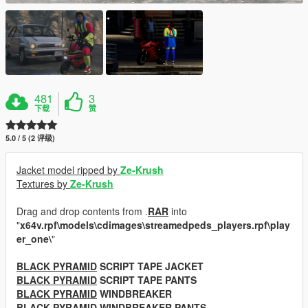
481
3
下载
赞
5.0 / 5 (2 评级)
Jacket model ripped by
Ze-Krush
Textures by
Ze-Krush
Drag and drop contents from .
RAR
into
"
x64v.rpf\models\cdimages\streamedpeds_players.rpf\play
er_one\
"
BLACK PYRAMID
SCRIPT TAPE JACKET
BLACK PYRAMID
SCRIPT TAPE PANTS
BLACK PYRAMID
WINDBREAKER
BLACK PYRAMID
WINDBREAKER PANTS