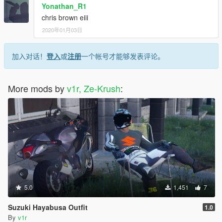
Yonathan_R1
chris brown eiii
2020年01月03日
加入对话！
登入
或
注册
一个帐号才能够发表评论。
More mods by
v1r, Ze-Krush
:
5.0
1,451
7
Suzuki Hayabusa Outfit
1.0
By
v1r