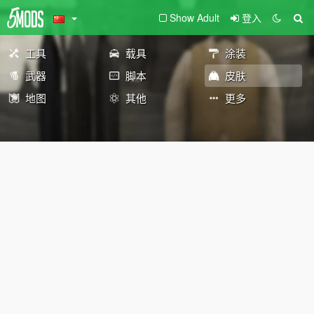
Show Adult
登入
工具
载具
涂装
武器
脚本
皮肤
地图
其他
更多