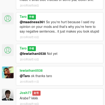
2015年09月09日
Taro
作者
@maadness361
So you're hurt because I said my
opinion on your mods and that's why you're here to
say negative sentences.. it just makes you look stupid
2015年09月10日
Taro
作者
@lewiathan0538
Not yet
2015年09月10日
lewiathan0538
@Taro
ok thanks taro
2015年09月11日
Josh77
封号
Arabe? kkkk
2015年09月19日