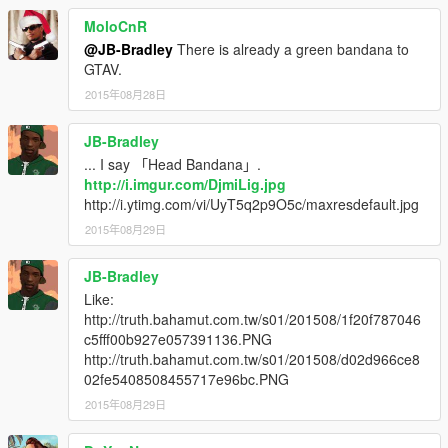
MoloCnR
@JB-Bradley
There is already a green bandana to
GTAV.
2015年08月28日
JB-Bradley
... I say 「Head Bandana」.
http://i.imgur.com/DjmiLig.jpg
http://i.ytimg.com/vi/UyT5q2p9O5c/maxresdefault.jpg
2015年08月29日
JB-Bradley
Like:
http://truth.bahamut.com.tw/s01/201508/1f20f787046
c5fff00b927e057391136.PNG
http://truth.bahamut.com.tw/s01/201508/d02d966ce8
02fe5408508455717e96bc.PNG
2015年08月29日