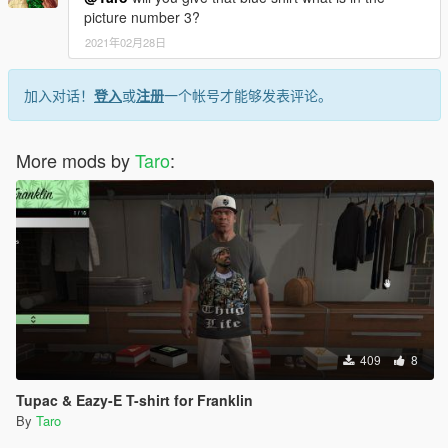
picture number 3?
2021年02月28日
加入对话！
登入
或
注册
一个帐号才能够发表评论。
More mods by
Taro
:
409
8
Tupac & Eazy-E T-shirt for Franklin
By
Taro