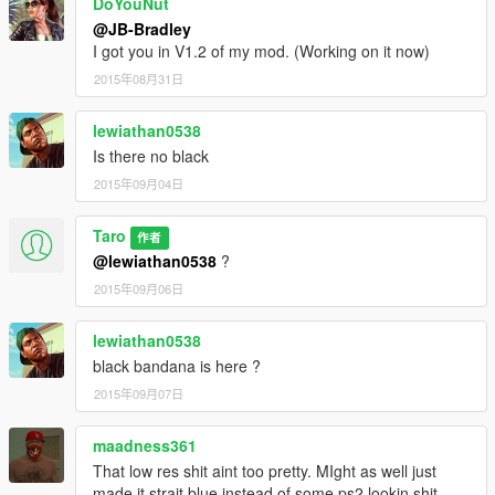
DoYouNut
@JB-Bradley
I got you in V1.2 of my mod. (Working on it now)
2015年08月31日
lewiathan0538
Is there no black
2015年09月04日
Taro
作者
@lewiathan0538
?
2015年09月06日
lewiathan0538
black bandana is here ?
2015年09月07日
maadness361
That low res shit aint too pretty. MIght as well just
made it strait blue instead of some ps2 lookin shit.