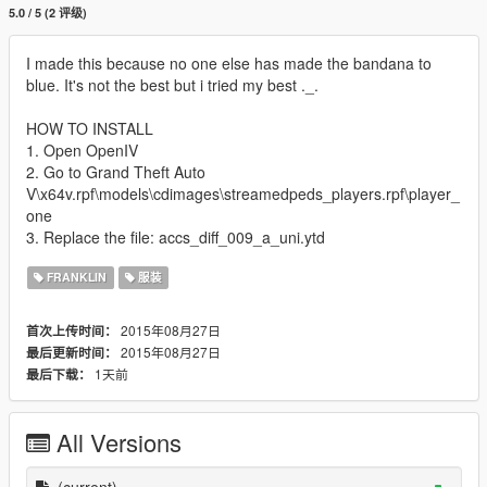
5.0 / 5 (2 评级)
I made this because no one else has made ​​the bandana to
blue. It's not the best but i tried my best ._.
HOW TO INSTALL
1. Open OpenIV
2. Go to Grand Theft Auto
V\x64v.rpf\models\cdimages\streamedpeds_players.rpf\player_
one
3. Replace the file: accs_diff_009_a_uni.ytd
FRANKLIN
服装
2015年08月27日
首次上传时间：
2015年08月27日
最后更新时间：
1天前
最后下载：
All Versions