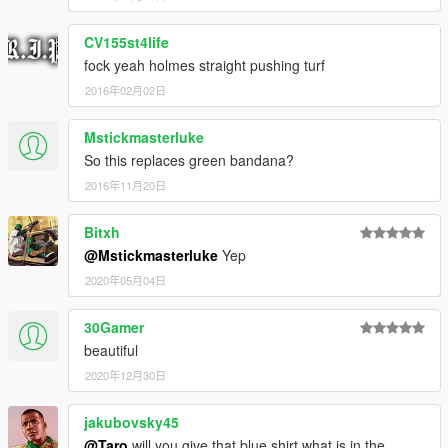
CV155st4life
fock yeah holmes straight pushing turf
2016年02月02日
Mstickmasterluke
So this replaces green bandana?
2016年11月20日
Bitxh
@Mstickmasterluke
Yep
2020年05月04日
30Gamer
beautiful
2020年12月30日
jakubovsky45
@Taro
will you give that blue shirt what is in the