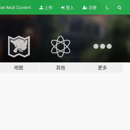
ow Adult
Content
上传
登入
注册
地图
其他
更多