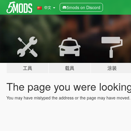
5mods on Discord
中文
工具
载具
涂装
The page you were looking 
You may have mistyped the address or the page may have moved.