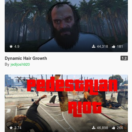
4.9
44,318
181
Dynamic Hair Growth
1.2
By
jedijosh920
3.74
46,898
266