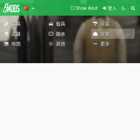
Show Adult
登入
工具
载具
涂装
武器
脚本
皮肤
地图
其他
更多