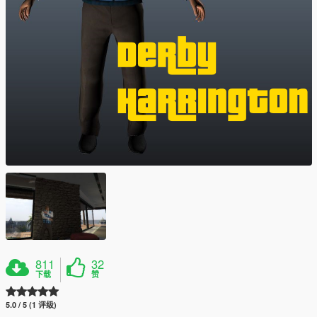
811
32
下载
赞
5.0 / 5 (1 评级)