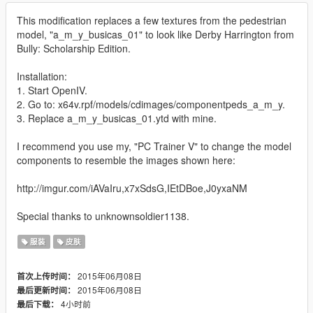
This modification replaces a few textures from the pedestrian
model, "a_m_y_busicas_01" to look like Derby Harrington from
Bully: Scholarship Edition.
Installation:
1. Start OpenIV.
2. Go to: x64v.rpf/models/cdimages/componentpeds_a_m_y.
3. Replace a_m_y_busicas_01.ytd with mine.
I recommend you use my, "PC Trainer V" to change the model
components to resemble the images shown here:
http://imgur.com/iAVaIru,x7xSdsG,IEtDBoe,J0yxaNM
Special thanks to unknownsoldier1138.
服装
皮肤
2015年06月08日
首次上传时间：
2015年06月08日
最后更新时间：
4小时前
最后下载：