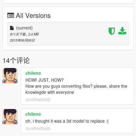
All Versions
(current)
811次下载
, 2.4 MB
2015年06月08日
14个评论
chileno
HOW! JUST, HOW?
How are you guys converting files? please, share the
knowlegde with everyone
2015年06月09日
chileno
oh, i thought it was a 3d model to replace :(
2015年06月09日