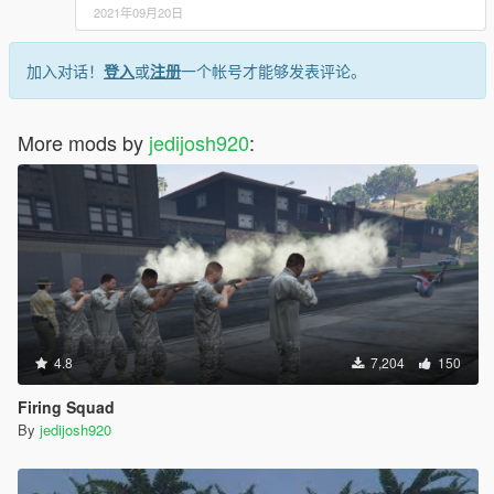
2021年09月20日
加入对话！
登入
或
注册
一个帐号才能够发表评论。
More mods by
jedijosh920
:
4.8
7,204
150
Firing Squad
By
jedijosh920