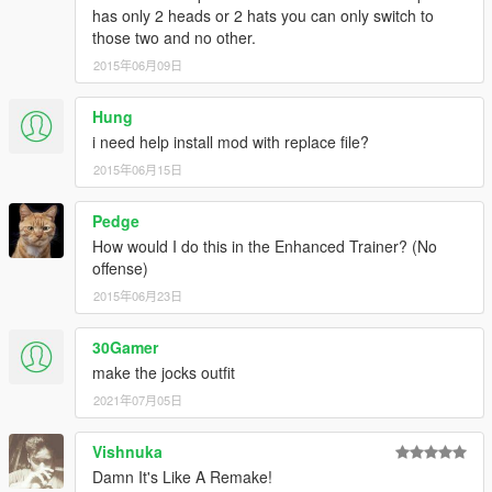
has only 2 heads or 2 hats you can only switch to
those two and no other.
2015年06月09日
Hung
i need help install mod with replace file?
2015年06月15日
Pedge
How would I do this in the Enhanced Trainer? (No
offense)
2015年06月23日
30Gamer
make the jocks outfit
2021年07月05日
Vishnuka
Damn It's Like A Remake!