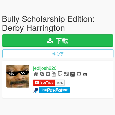
Bully Scholarship Edition:
Derby Harrington
下载
分享
jedijosh920
使用
捐赠