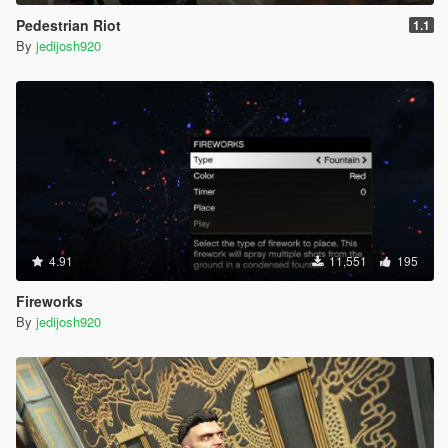
Pedestrian Riot
1.1
By
jedijosh920
4.91
11,551
195
Fireworks
By
jedijosh920