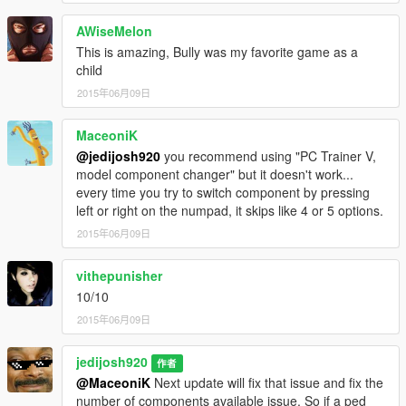
AWiseMelon
This is amazing, Bully was my favorite game as a
child
2015年06月09日
MaceoniK
@jedijosh920
you recommend using "PC Trainer V,
model component changer" but it doesn't work...
every time you try to switch component by pressing
left or right on the numpad, it skips like 4 or 5 options.
2015年06月09日
vithepunisher
10/10
2015年06月09日
jedijosh920
作者
@MaceoniK
Next update will fix that issue and fix the
number of components available issue. So if a ped