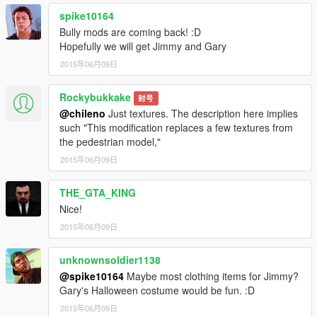
spike10164
Bully mods are coming back! :D
Hopefully we will get Jimmy and Gary
2015年06月09日
Rockybukkake
封号
@chileno
Just textures. The description here implies
such "This modification replaces a few textures from
the pedestrian model,"
2015年06月09日
THE_GTA_KING
Nice!
2015年06月09日
unknownsoldier1138
@spike10164
Maybe most clothing items for Jimmy?
Gary's Halloween costume would be fun. :D
2015年06月09日