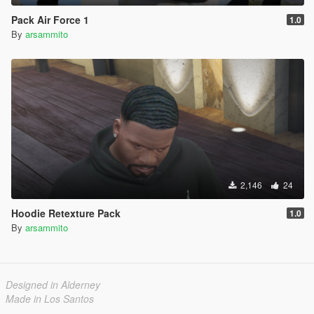
Pack Air Force 1
1.0
By
arsammito
2,146
24
Hoodie Retexture Pack
1.0
By
arsammito
Designed in Alderney
Made in Los Santos