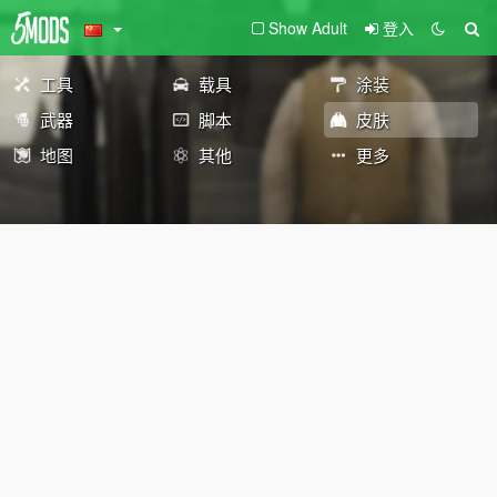
Show Adult
登入
工具
载具
涂装
武器
脚本
皮肤
地图
其他
更多