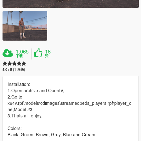
1,065
16
下载
赞
5.0 / 5 (1 评级)
Installation:
1.Open archive and OpenIV,
2.Go to
x64v.rpf\models\cdimages\streamedpeds_players.rpf\player_o
ne,Model 23
3.Thats all, enjoy.
Colors:
Black, Green, Brown, Grey, Blue and Cream.