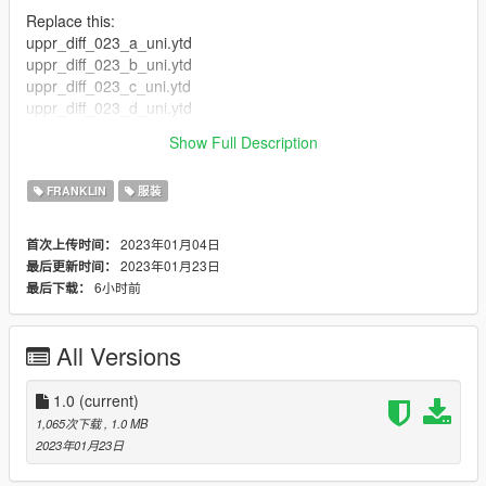
Replace this:
uppr_diff_023_a_uni.ytd
uppr_diff_023_b_uni.ytd
uppr_diff_023_c_uni.ytd
uppr_diff_023_d_uni.ytd
uppr_diff_023_e_uni.ytd
Show Full Description
uppr_diff_023_f_uni.ytd
FRANKLIN
服装
2023年01月04日
首次上传时间：
2023年01月23日
最后更新时间：
6小时前
最后下载：
All Versions
1.0
(current)
1,065次下载
, 1.0 MB
2023年01月23日