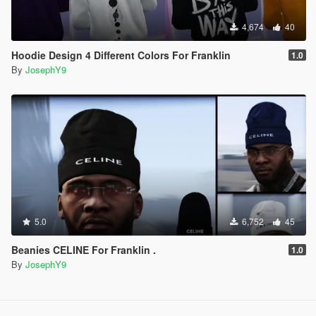
4,674
40
Hoodie Design 4 Different Colors For Franklin
1.0
By
JosephY9
5.0
6,752
45
Beanies CELINE For Franklin .
1.0
By
JosephY9