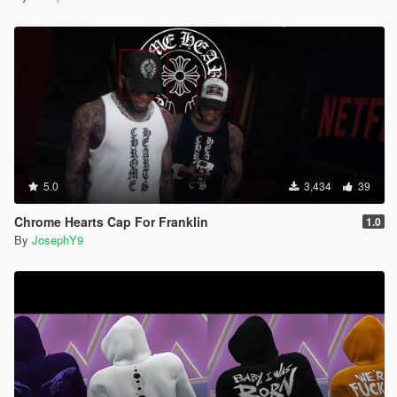
5.0
3,434
39
Chrome Hearts Cap For Franklin
1.0
By
JosephY9