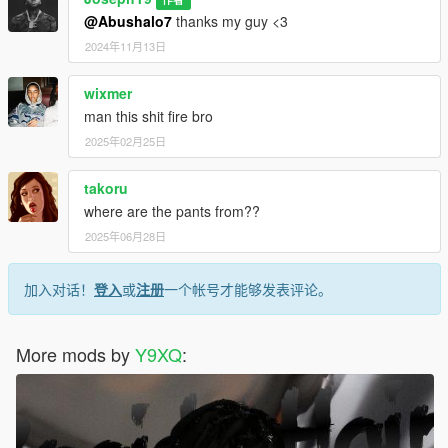
@Abushalo7
thanks my guy <3
.Discord:
2024年11月13日
. GOAT#5697
wixmer
-------------------------------------------------------------------------
man this shit fire bro
.Have a Great Day
2025年02月25日
takoru
where are the pants from??
2025年06月28日
加入对话！
登入
或
注册
一个帐号才能够发表评论。
More mods by
Y9XQ
: