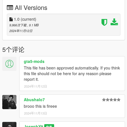
All Versions
https://www.gta5-mods.com/tools/emfsp-easy-mod-folder-for-
sp-player-mods
1.0
(current)
-------------------------------------------------------------------------
9,866次下载
, 9.1 MB
.For all Franklin fans.
2024年11月12日
. Take a look at my patreon You may like my work For Franklin
5个评论
. am uploading a lot of cool thing For Free Members
gta5-mods
. Tier Free Members
This file has been approved automatically. If you think
this file should not be here for any reason please
. Tier Basic 4$
report it.
2024年11月12日
. Tier Advanced 8$
https://www.patreon.com/y9xq/posts
Abushalo7
--------------------------------------------------------------------------------
brooo this is fireee
------------
2024年11月13日
. if you want any Help
JosephY9
. If you have any suggestions or ideas For Franklin :
作者