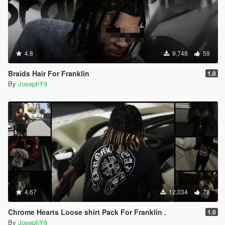
4.8
9,748
59
Braids Hair For Franklin
1.0
By
JosephY9
4.67
12,034
78
Chrome Hearts Loose shirt Pack For Franklin .
1.0
By
JosephY9