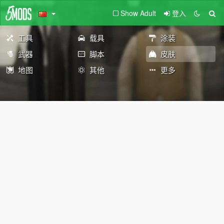
Show Adult
登入
工具
载具
涂装
武器
脚本
皮肤
地图
其他
更多