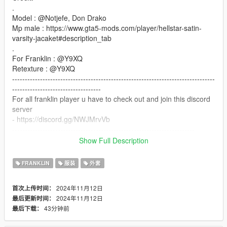
.
Model : @Notjefe, Don Drako
Mp male : https://www.gta5-mods.com/player/hellstar-satin-
varsity-jacaket#description_tab
.
For Franklin : @Y9XQ
Retexture : @Y9XQ
--------------------------------------------------------------------------------
-----------------------------------
For all franklin player u have to check out and join this discord
server
- https://discord.gg/NWJMrvVb
------------------------------------------------------------------------
Show Full Description
Installation Path:
FRANKLIN
服装
外套
1- OpenIV
2024年11月12日
首次上传时间：
x64v.rpf\models\cdimages\streamedpeds_players\player_one
2024年11月12日
最后更新时间：
.
43分钟前
最后下载：
2 - Make sure u have this mods install