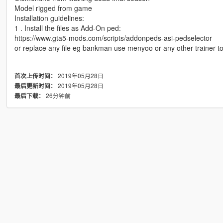
Model rigged from game
Installation guidelines:
1 . Install the files as Add-On ped:
https://www.gta5-mods.com/scripts/addonpeds-asi-pedselector
or replace any file eg bankman use menyoo or any other trainer t
2019年05月28日
首次上传时间：
2019年05月28日
最后更新时间：
26分钟前
最后下载：