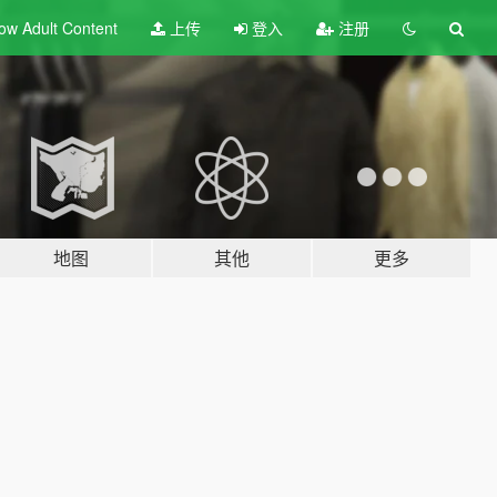
ow Adult
Content
上传
登入
注册
地图
其他
更多