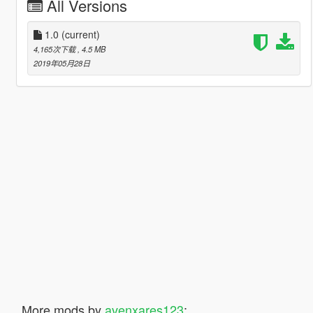
All Versions
1.0
(current)
4,165次下载
, 4.5 MB
2019年05月28日
More mods by
avenxares123
: