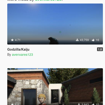
4.71
43,759
16
Godzilla/Kaiju
1.0
By
avenxares123
5.0
3,943
10