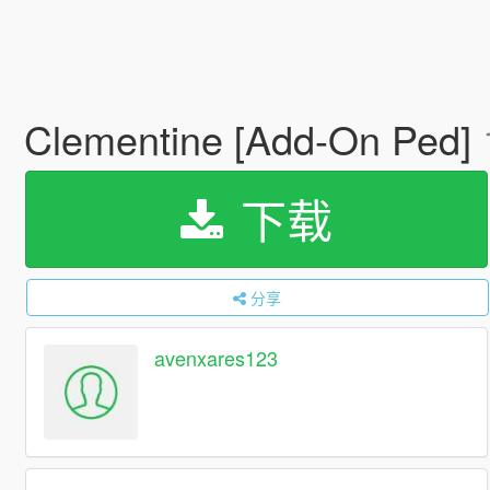
Clementine [Add-On Ped]
下载
分享
avenxares123