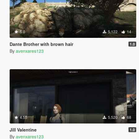
5.0
5,122
14
Dante Brother with brown hair
1.0
By
avenxares123
4.55
5,520
68
Jill Valentine
1.0
By
avenxares123