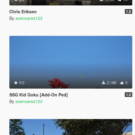
Chris Eriksen
1.0
By
avenxares123
5.0
2,188
5
SSG Kid Goku [Add-On Ped]
1.0
By
avenxares123