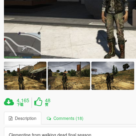
4,165
48
下载
赞
Description
Comments (18)
Clementine from walking dead final season