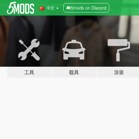
5mods on Discord
中文
工具
载具
涂装