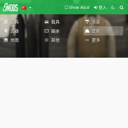
Show Adult
登入
工具
载具
涂装
武器
脚本
皮肤
地图
其他
更多