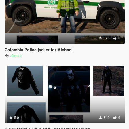
395
6
Colombia Police jacket for Michael
By
aiorozz
5.0
810
6
Black Metal T-Shirt and Facepaint for Tevor