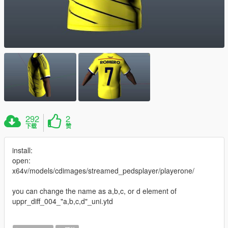
292
2
下载
赞
install:
open:
x64v/models/cdimages/streamed_pedsplayer/playerone/
you can change the name as a,b,c, or d element of
uppr_diff_004_"a,b,c,d"_uni.ytd