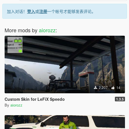
加入对话！
登入
或
注册
一个帐号才能够发表评论。
More mods by
aiorozz
:
2,207
14
Custom Skin for LeFiX Speedo
1.3.5
By
aiorozz