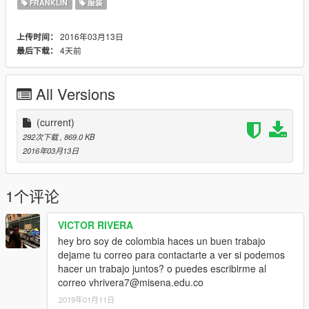
FRANKLIN
服装
2016年03月13日
上传时间：
4天前
最后下载：
All Versions
(current)
292次下载
, 869.0 KB
2016年03月13日
1个评论
VICTOR RIVERA
hey bro soy de colombia haces un buen trabajo
dejame tu correo para contactarte a ver si podemos
hacer un trabajo juntos? o puedes escribirme al
correo vhrivera7@misena.edu.co
2019年01月11日