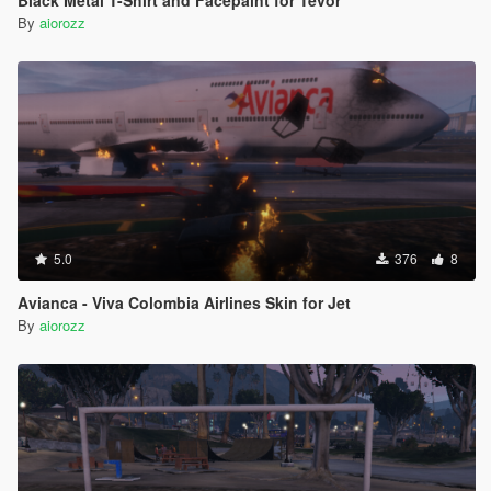
By
aiorozz
5.0
376
8
Avianca - Viva Colombia Airlines Skin for Jet
By
aiorozz