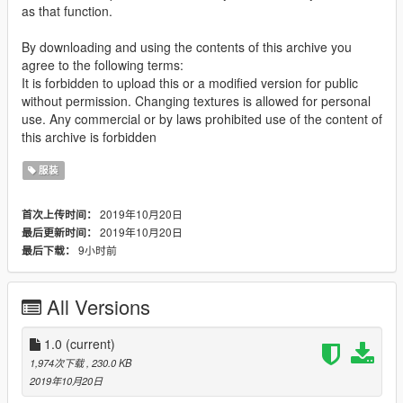
as that function.
By downloading and using the contents of this archive you
agree to the following terms:
It is forbidden to upload this or a modified version for public
without permission. Changing textures is allowed for personal
use. Any commercial or by laws prohibited use of the content of
this archive is forbidden
服装
2019年10月20日
首次上传时间：
2019年10月20日
最后更新时间：
9小时前
最后下载：
All Versions
1.0
(current)
1,974次下载
, 230.0 KB
2019年10月20日