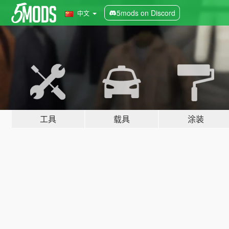
5mods on Discord
中文
工具
载具
涂装