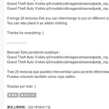
Grand Theft Auto V\x64v.rpf\models\cdimages\streamedpeds_mp
Grand Theft Auto V\x64v.rpf\models\cdimages\streamedpeds_m
It brings 25 textures that you can interchange to put on different 
You can also place it as addon clothing.
Thanks for everything :)
----------------
Buenas! Este pendiente sustituye :
Grand Theft Auto V\x64v.rpf\models\cdimages\streamedpeds_mp
Grand Theft Auto V\x64v.rpf\models\cdimages\streamedpeds_m
Trae 25 texturas que puedes intercambiar para ponerte diferente
Puedes colocarlo también como ropa addon.
Gracias por todo :)
服装
ADD-ON
2021年08月17日
首次上传时间：