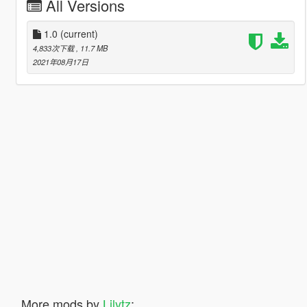
All Versions
1.0
(current)
4,833次下载
, 11.7 MB
2021年08月17日
More mods by
Lilytz
: