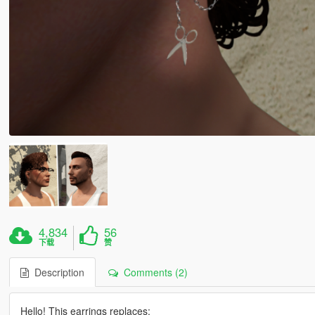
4,834
56
下载
赞
Description
Comments (2)
Hello! This earrings replaces: