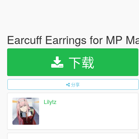
Earcuff Earrings for MP 
下载
分享
Lilytz