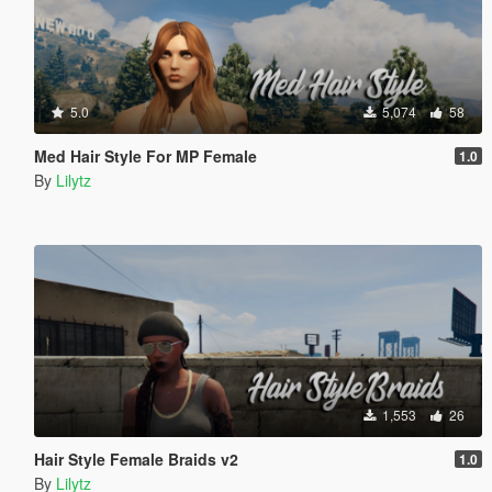
5.0
5,074
58
Med Hair Style For MP Female
1.0
By
Lilytz
1,553
26
Hair Style Female Braids v2
1.0
By
Lilytz