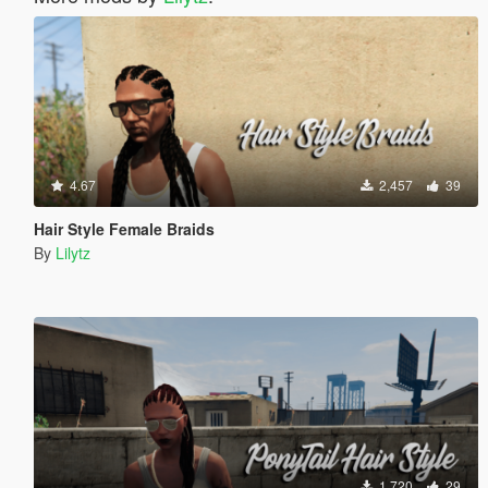
4.67
2,457
39
Hair Style Female Braids
By
Lilytz
1,720
29