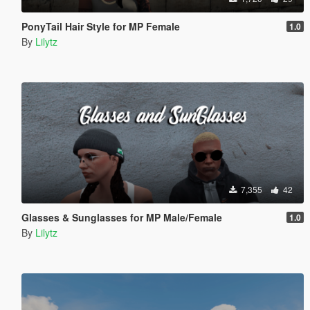
PonyTail Hair Style for MP Female
1.0
By
Lilytz
7,355
42
Glasses & Sunglasses for MP Male/Female
1.0
By
Lilytz