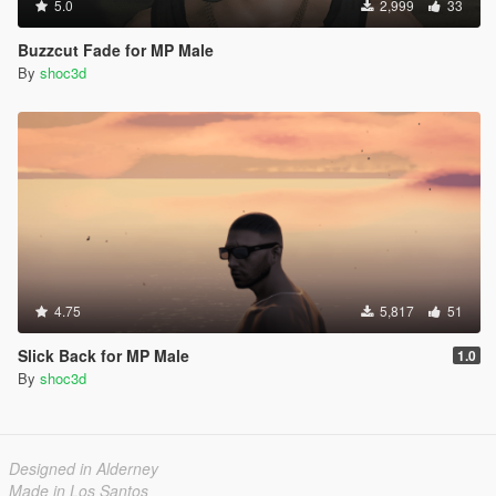
5.0
2,999
33
Buzzcut Fade for MP Male
By
shoc3d
4.75
5,817
51
Slick Back for MP Male
1.0
By
shoc3d
Designed in Alderney
Made in Los Santos