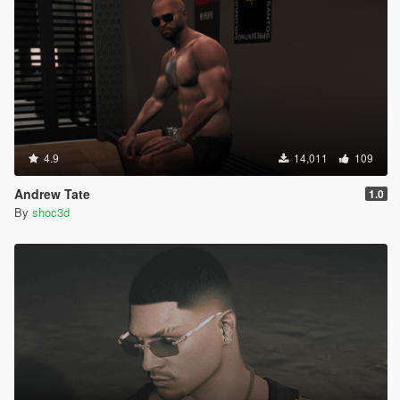
4.9
14,011
109
Andrew Tate
1.0
By
shoc3d