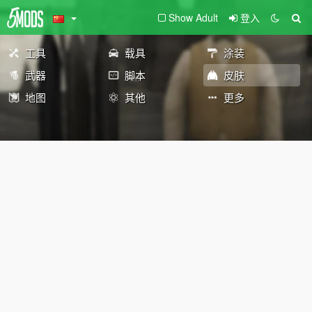
Show Adult
登入
工具
载具
涂装
武器
脚本
皮肤
地图
其他
更多