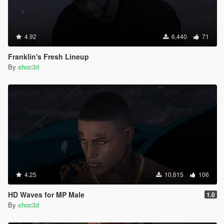
4.92
6,440
71
Franklin's Fresh Lineup
By
shoc3d
4.25
10,615
106
HD Waves for MP Male
1.0
By
shoc3d