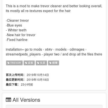
This is a mod to make trevor cleaner and better looking overall,
its mostly all re-textures expect for the hair
-Cleaner trevor
-Blue eyes
- Whiter teeth
-New hair for trevor
-Fixed hairline
installation= go to mods - x64v - models - cdimages -
streamedpeds_players - player two / and drop all the files there
TREVOR
皮肤
头发
眼睛
2019年10月14日
首次上传时间：
2019年10月18日
最后更新时间：
23小时前
最后下载：
All Versions