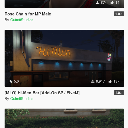
874
14
Rose Chain for MP Male
1.0.1
By
QuimiiStudios
5.0
8,917
137
[MLO] Hi-Men Bar [Add-On SP / FiveM]
1.0.1
By
QuimiiStudios