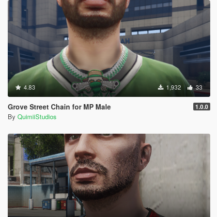
4.83
1,932
33
Grove Street Chain for MP Male
1.0.0
By
QuimiiStudios