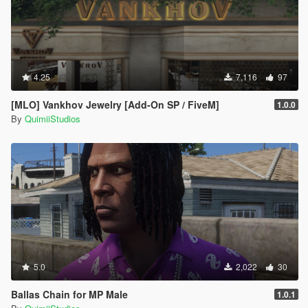
4.25
7,116
97
[MLO] Vankhov Jewelry [Add-On SP / FiveM]
1.0.0
By
QuimiiStudios
5.0
2,022
30
Ballas Chain for MP Male
1.0.1