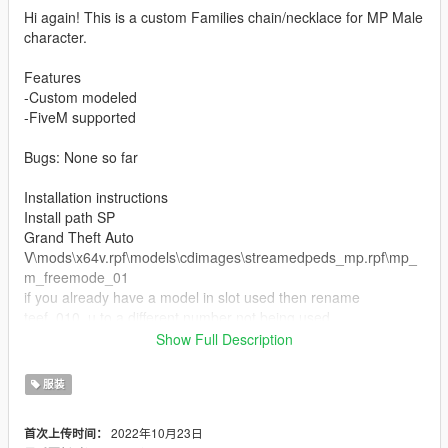
Hi again! This is a custom Families chain/necklace for MP Male
character.
Features
-Custom modeled
-FiveM supported
Bugs: None so far
Installation instructions
Install path SP
Grand Theft Auto
V\mods\x64v.rpf\models\cdimages\streamedpeds_mp.rpf\mp_
m_freemode_01
if you already have a model in slot used then rename
teef_010_u to a different number not being used.
Show Full Description
FiveM Installation
1. Rename files to desired names, and place in FiveM stream
服装
folder.
2022年10月23日
首次上传时间：