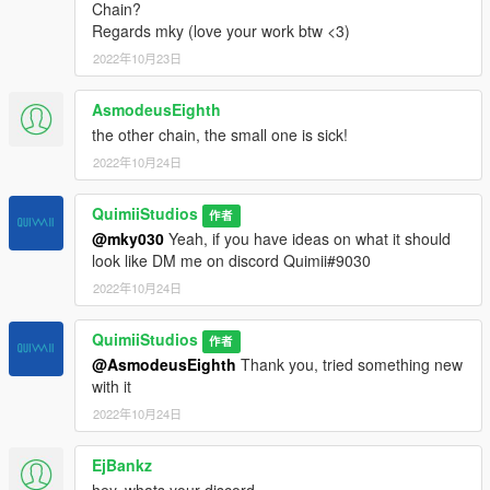
Chain?
Regards mky (love your work btw <3)
2022年10月23日
AsmodeusEighth
the other chain, the small one is sick!
2022年10月24日
QuimiiStudios
作者
@mky030
Yeah, if you have ideas on what it should
look like DM me on discord Quimii#9030
2022年10月24日
QuimiiStudios
作者
@AsmodeusEighth
Thank you, tried something new
with it
2022年10月24日
EjBankz