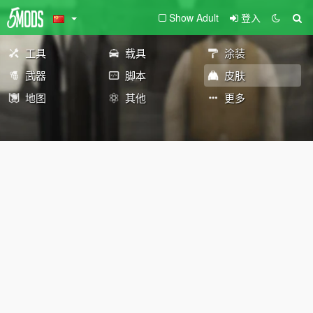
Show Adult
登入
工具
载具
涂装
武器
脚本
皮肤
地图
其他
更多