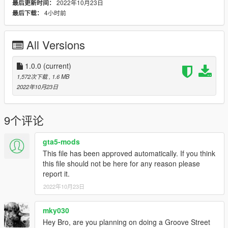
2022年10月23日
最后更新时间：
4小时前
最后下载：
All Versions
1.0.0
(current)
1,572次下载
, 1.6 MB
2022年10月23日
9个评论
gta5-mods
This file has been approved automatically. If you think
this file should not be here for any reason please
report it.
2022年10月23日
mky030
Hey Bro, are you planning on doing a Groove Street