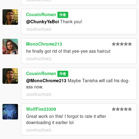
CousinRoman
作者
@ChunkyYaBoi
Thank you!
2024年02月08日
MonoChrome213
he finally got rid of that yee-yee ass haircut
2024年02月08日
CousinRoman
作者
@MonoChrome213
Maybe Tanisha will call his dog-
ass now.
2024年02月08日
WolfFire23309
Great work on this! I forgot to rate it after
downloading it earlier lol
2024年02月08日