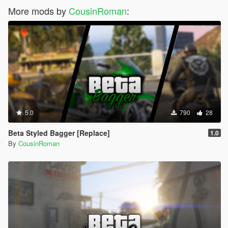
More mods by
CousinRoman
:
5.0
790
28
Beta Styled Bagger [Replace]
1.0
By
CousinRoman