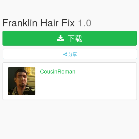
Franklin Hair Fix
1.0
下载
分享
CousinRoman