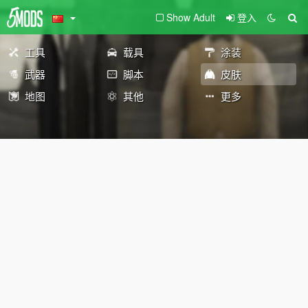
Show Adult
登入
工具
载具
涂装
武器
脚本
皮肤
地图
其他
更多