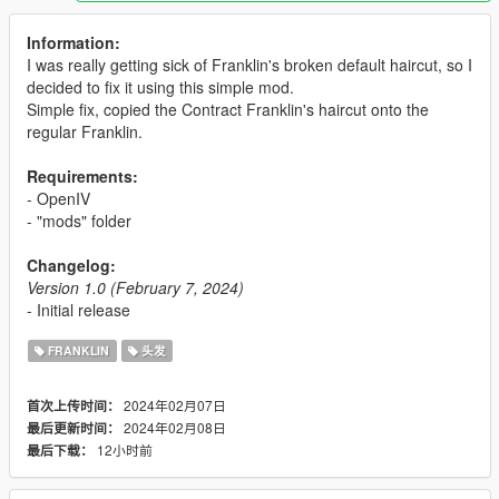
Information:
I was really getting sick of Franklin's broken default haircut, so I
decided to fix it using this simple mod.
Simple fix, copied the Contract Franklin's haircut onto the
regular Franklin.
Requirements:
- OpenIV
- "mods" folder
Changelog:
Version 1.0 (February 7, 2024)
- Initial release
FRANKLIN
头发
2024年02月07日
首次上传时间：
2024年02月08日
最后更新时间：
12小时前
最后下载：