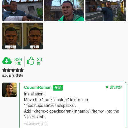
836
23
下载
赞
5.0 / 5 (5 评级)
CousinRoman
置顶帖
作者
Installation:
Move the "franklinhairfix" folder into
"mods\update\x64\dlcpacks".
Add "<Item>dlcpacks:/franklinhairfix/</Item>" into the
"dlclist.xml".
2024年02月08日