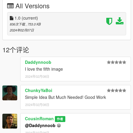
All Versions
1.0
(current)
836次下载
, 753.0 KB
2024年02月07日
12个评论
Daddynnoob
I love the fifth image
2024年02月08日
ChunkyYaBoi
Simple Idea But Much Needed! Good Work
2024年02月08日
CousinRoman
作者
@Daddynnoob
😁
2024年02月08日