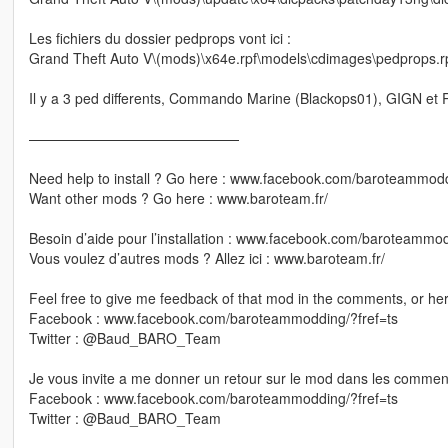
Les fichiers du dossier pedprops vont ici :
Grand Theft Auto V\(mods)\x64e.rpf\models\cdimages\pedprops.rp
Il y a 3 ped differents, Commando Marine (Blackops01), GIGN et 
———————————————
Need help to install ? Go here : www.facebook.com/baroteammodd
Want other mods ? Go here : www.baroteam.fr/
Besoin d’aide pour l’installation : www.facebook.com/baroteammod
Vous voulez d’autres mods ? Allez ici : www.baroteam.fr/
Feel free to give me feedback of that mod in the comments, or her
Facebook : www.facebook.com/baroteammodding/?fref=ts
Twitter : @Baud_BARO_Team
Je vous invite a me donner un retour sur le mod dans les commenta
Facebook : www.facebook.com/baroteammodding/?fref=ts
Twitter : @Baud_BARO_Team