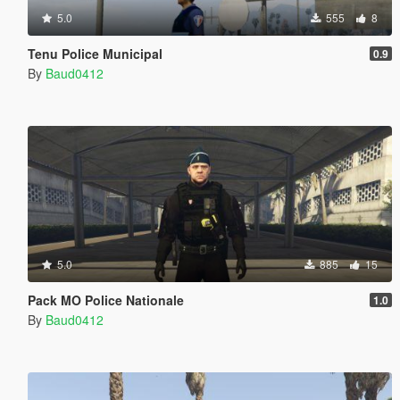
5.0
555
8
Tenu Police Municipal
0.9
By
Baud0412
5.0
885
15
Pack MO Police Nationale
1.0
By
Baud0412