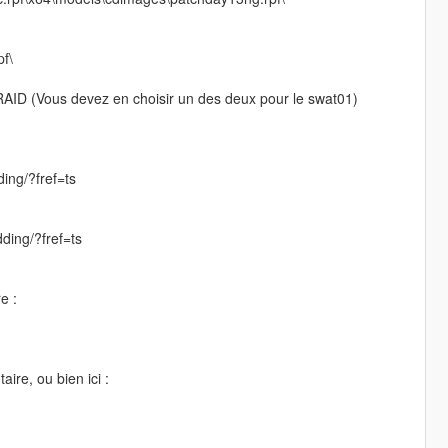
f\
RAID (Vous devez en choisir un des deux pour le swat01)
ing/?fref=ts
ding/?fref=ts
e :
ire, ou bien ici :