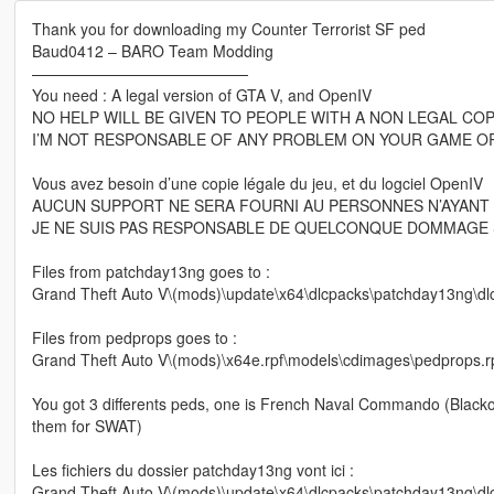
Thank you for downloading my Counter Terrorist SF ped
Baud0412 – BARO Team Modding
——————————————
You need : A legal version of GTA V, and OpenIV
NO HELP WILL BE GIVEN TO PEOPLE WITH A NON LEGAL CO
I’M NOT RESPONSABLE OF ANY PROBLEM ON YOUR GAME 
Vous avez besoin d’une copie légale du jeu, et du logciel OpenIV
AUCUN SUPPORT NE SERA FOURNI AU PERSONNES N’AYANT 
JE NE SUIS PAS RESPONSABLE DE QUELCONQUE DOMMAGE 
Files from patchday13ng goes to :
Grand Theft Auto V\(mods)\update\x64\dlcpacks\patchday13ng\dl
Files from pedprops goes to :
Grand Theft Auto V\(mods)\x64e.rpf\models\cdimages\pedprops.rp
You got 3 differents peds, one is French Naval Commando (Blacko
them for SWAT)
Les fichiers du dossier patchday13ng vont ici :
Grand Theft Auto V\(mods)\update\x64\dlcpacks\patchday13ng\dl