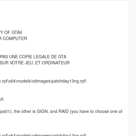
PY OF GTAV
OR COMPUTER
PAS UNE COPIE LEGALE DE GTA
SUR VOTRE JEU, ET ORDINATEUR
c.rpf\x64\models\cdimages\patchday13ng.rpf\
f\
ps01), the other is GIGN, and RAID (you have to choose one of
c.rpf\x64\models\cdimages\patchday13ng.rpf\