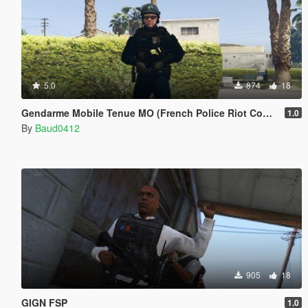
5.0
874
18
Gendarme Mobile Tenue MO (French Police Riot Control Outfit)
1.0
By
Baud0412
905
18
GIGN FSP
1.0