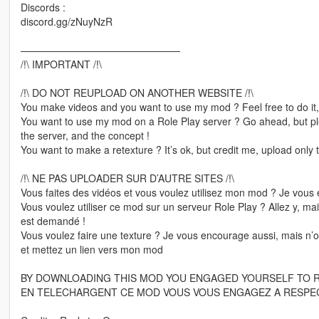
Discords :
discord.gg/zNuyNzR
————————————————
/!\ IMPORTANT /!\
/!\ DO NOT REUPLOAD ON ANOTHER WEBSITE /!\
You make videos and you want to use my mod ? Feel free to do it, b
You want to use my mod on a Role Play server ? Go ahead, but ple
the server, and the concept !
You want to make a retexture ? It’s ok, but credit me, upload only t
/!\ NE PAS UPLOADER SUR D’AUTRE SITES /!\
Vous faites des vidéos et vous voulez utilisez mon mod ? Je vous 
Vous voulez utiliser ce mod sur un serveur Role Play ? Allez y, m
est demandé !
Vous voulez faire une texture ? Je vous encourage aussi, mais n’ou
et mettez un lien vers mon mod
BY DOWNLOADING THIS MOD YOU ENGAGED YOURSELF TO 
EN TELECHARGENT CE MOD VOUS VOUS ENGAGEZ A RESPEC