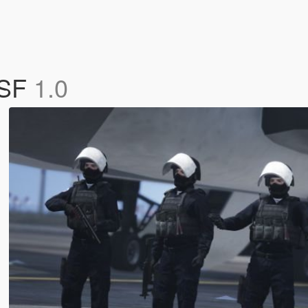
 SF
1.0