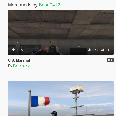
More mods by
Baud0412
:
4.75
451
21
U.S. Marshal
0.9
By
Baud0412