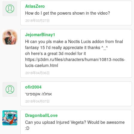
AtlasZero
How do I get the powers shown in the video?
2018年03月27日
JejomarBinay1
Hi can you pls make a Noctis Lucis addon from final
fantasy 15 I'd really appreciate it thanks ^_^
oh here's a great 3d model for it
https://p3dm.ru/files/characters/human/10813-noctis-
lucis-caelum.html
2018年04月06日
ofir2004
אחלה אקספינר
2018年04月07日
DragonballLove
Can you upload Injured Vegeta? Would be awesome
:D