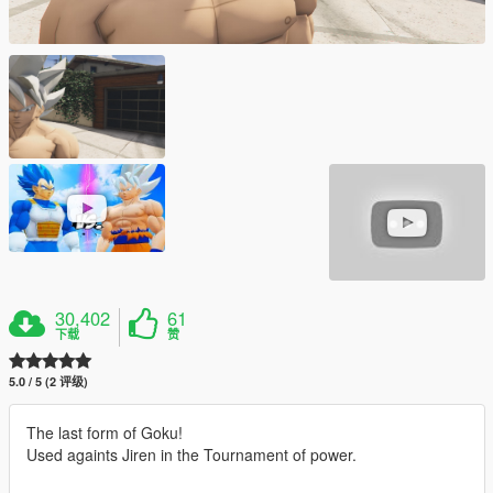
30,402
61
下载
赞
5.0 / 5 (2 评级)
The last form of Goku!
Used againts Jiren in the Tournament of power.