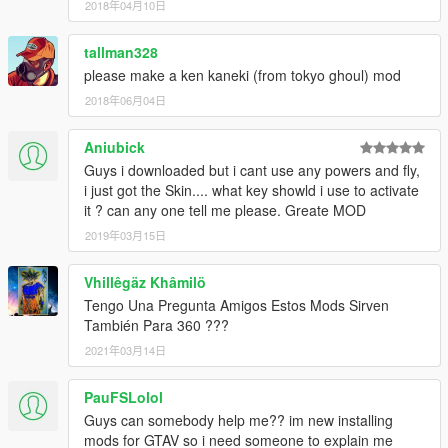
2018年04月10日
tallman328
please make a ken kaneki (from tokyo ghoul) mod
2018年06月04日
Aniubick
Guys i downloaded but i cant use any powers and fly,
i just got the Skin.... what key showld i use to activate
it ? can any one tell me please. Greate MOD
2019年03月15日
Vhillêgäz Khâmilö
Tengo Una Pregunta Amigos Estos Mods Sirven
También Para 360 ???
2021年03月14日
PauFSLolol
Guys can somebody help me?? im new installing
mods for GTAV so i need someone to explain me