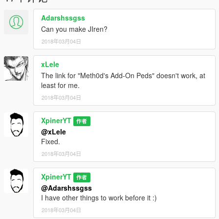
Adarshssgss
Can you make JIren?
2018年03月04日
xLele
The link for "Meth0d's Add-On Peds" doesn't work, at
least for me.
2018年03月04日
XpinerYT
作者
@xLele
Fixed.
2018年03月04日
XpinerYT
作者
@Adarshssgss
I have other things to work before it :)
2018年03月04日