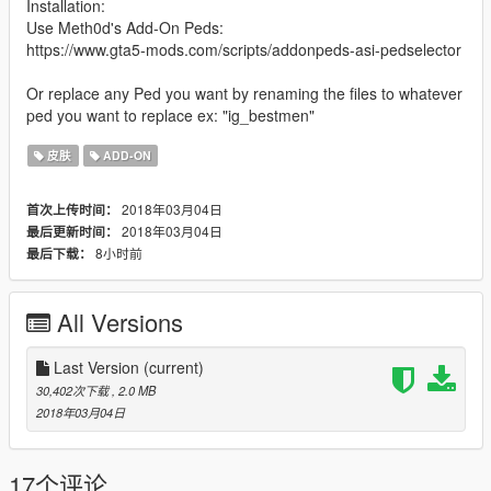
Installation:
Use Meth0d's Add-On Peds:
https://www.gta5-mods.com/scripts/addonpeds-asi-pedselector
Or replace any Ped you want by renaming the files to whatever
ped you want to replace ex: "ig_bestmen"
皮肤
ADD-ON
2018年03月04日
首次上传时间：
2018年03月04日
最后更新时间：
8小时前
最后下载：
All Versions
Last Version
(current)
30,402次下载
, 2.0 MB
2018年03月04日
17个评论