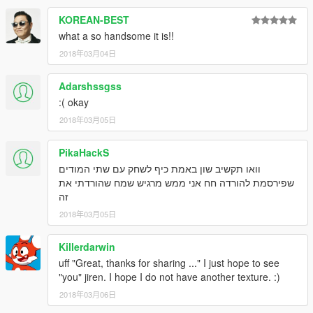
KOREAN-BEST
what a so handsome it is!!
2018年03月04日
Adarshssgss
:( okay
2018年03月05日
PikaHackS
וואו תקשיב שון באמת כיף לשחק עם שתי המודים
שפירסמת להורדה חח אני ממש מרגיש שמח שהורדתי את
זה
2018年03月05日
Killerdarwin
uff "Great, thanks for sharing ..." I just hope to see
"you" jiren. I hope I do not have another texture. :)
2018年03月06日