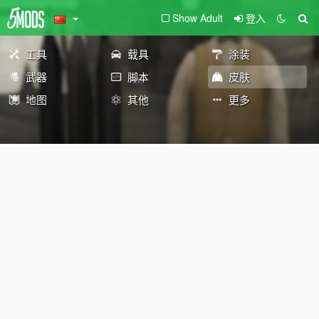
Show Adult
登入
工具
载具
涂装
武器
脚本
皮肤
地图
其他
更多