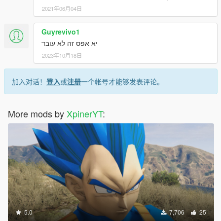
2021年06月04日
Guyrevivo1
יא אפס זה לא עובד
2023年10月18日
加入对话！
登入
或
注册
一个帐号才能够发表评论。
More mods by
XpinerYT
:
5.0
7,706
25