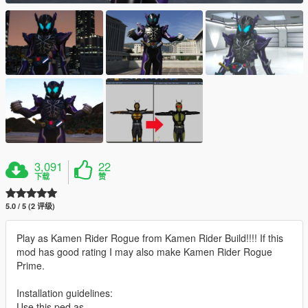
3,091
22
下载
赞
5.0 / 5 (2 评级)
Play as Kamen Rider Rogue from Kamen Rider Build!!!! If this
mod has good rating I may also make Kamen Rider Rogue
Prime.
Installation guidelines:
Use this ped as