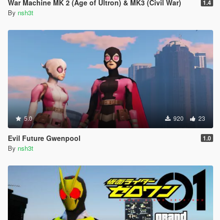
War Machine MK 2 (Age of Ultron) & MK3 (Civil War)
1.4
By
nsh3t
5.0
920
23
Evil Future Gwenpool
1.0
By
nsh3t