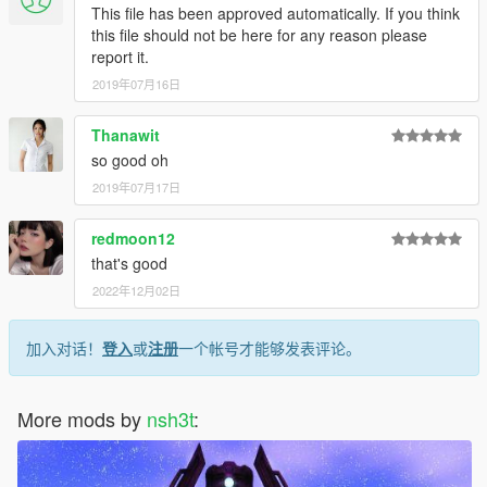
This file has been approved automatically. If you think
this file should not be here for any reason please
report it.
2019年07月16日
Thanawit
so good oh
2019年07月17日
redmoon12
that's good
2022年12月02日
加入对话！
登入
或
注册
一个帐号才能够发表评论。
More mods by
nsh3t
: