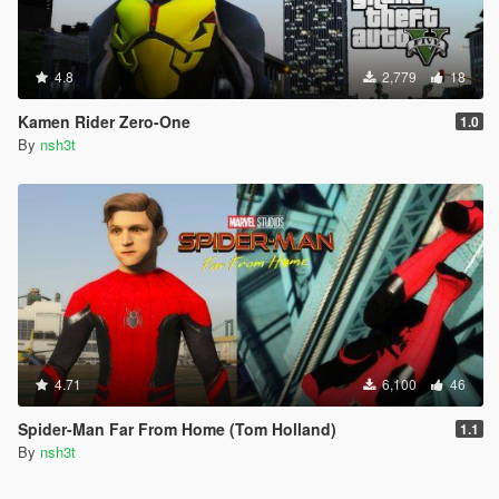
4.8
2,779
18
Kamen Rider Zero-One
1.0
By
nsh3t
4.71
6,100
46
Spider-Man Far From Home (Tom Holland)
1.1
By
nsh3t