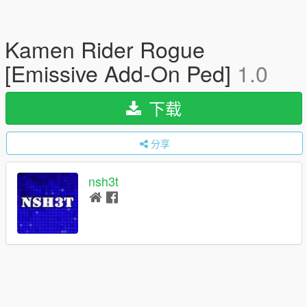
Kamen Rider Rogue
[Emissive Add-On Ped]
1.0
下载
分享
nsh3t