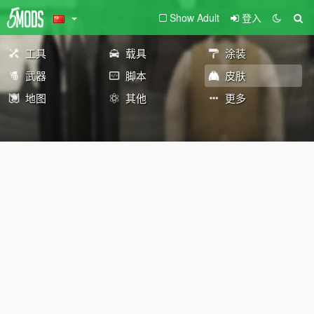
Show Adult
登入
工具
载具
涂装
武器
脚本
皮肤
地图
其他
更多