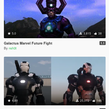
5.0
3,815
38
Galactus Marvel Future Fight
1.1
By
nsh3t
4.89
25,072
146