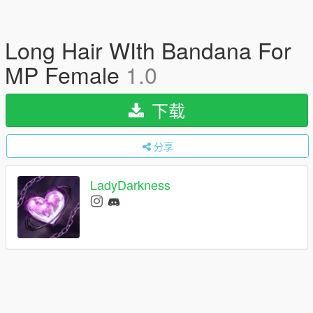
Long Hair WIth Bandana For
MP Female
1.0
下载
分享
LadyDarkness