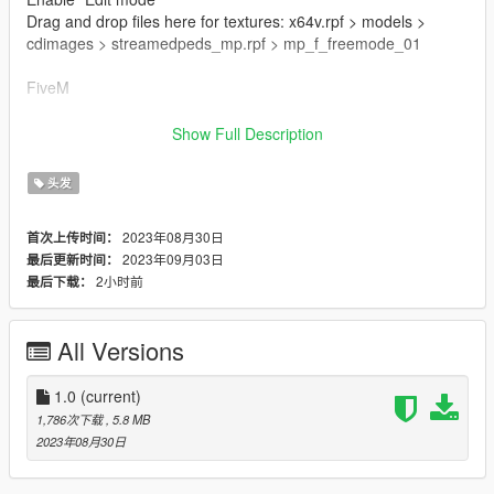
Drag and drop files here for textures: x64v.rpf > models >
cdimages > streamedpeds_mp.rpf > mp_f_freemode_01
FiveM
Drag & Drop files to your "stream" folder
Show Full Description
How to Stream Clothing: https://forum.cfx.re/t/how-to-stream-
custom-clothes/167805M
头发
🌷 Mesh TS4 By Simpliciaty
2023年08月30日
首次上传时间：
🌷 converted with permission from the original file
2023年09月03日
最后更新时间：
🌷 https://www.patreon.com/simpliciaty
2小时前
最后下载：
🌷 Conversion And Rig Made By Me
All Versions
🌷 Map By Sakura Store:
https://discord.gg/7yv84xUaHt
1.0
(current)
1,786次下载
, 5.8 MB
2023年08月30日