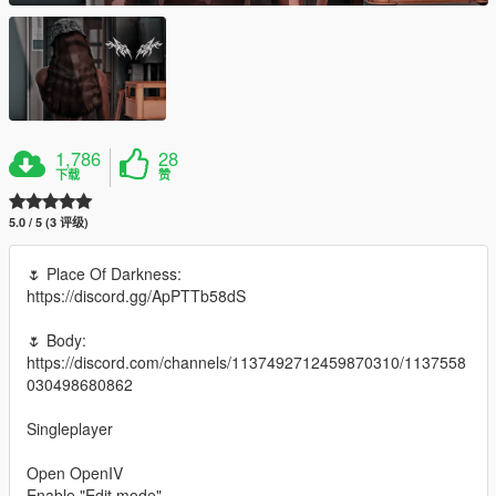
1,786
28
下载
赞
5.0 / 5 (3 评级)
🌷 Place Of Darkness:
https://discord.gg/ApPTTb58dS
🌷 Body:
https://discord.com/channels/1137492712459870310/1137558
030498680862
Singleplayer
Open OpenIV
Enable "Edit mode"