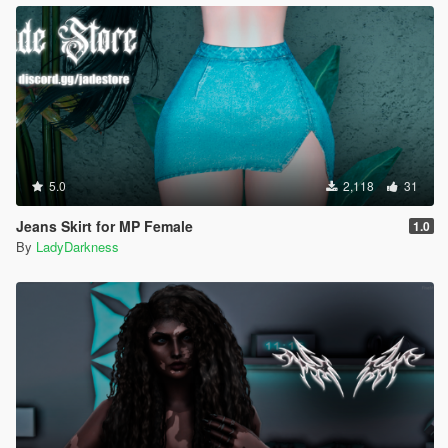
5.0
2,118
31
Jeans Skirt for MP Female
1.0
By
LadyDarkness