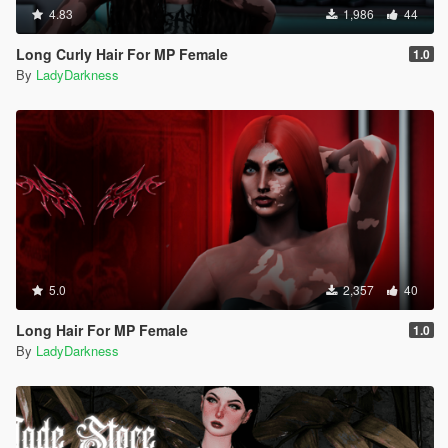
4.83
1,986
44
Long Curly Hair For MP Female
1.0
By
LadyDarkness
5.0
2,357
40
Long Hair For MP Female
1.0
By
LadyDarkness