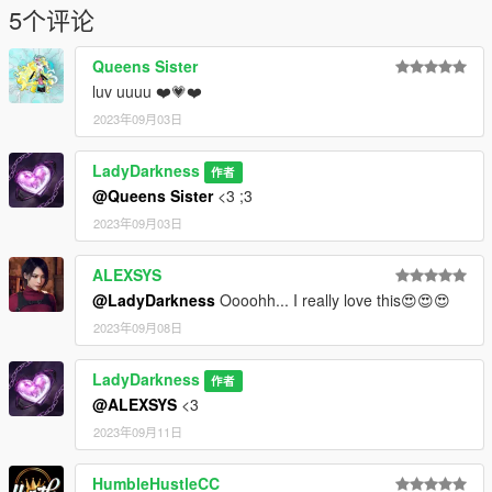
5个评论
Queens Sister
luv uuuu ❤️💗❤️
2023年09月03日
LadyDarkness
作者
@Queens Sister
<3 ;3
2023年09月03日
ALEXSYS
@LadyDarkness
Oooohh... I really love this😍😍😍
2023年09月08日
LadyDarkness
作者
@ALEXSYS
<3
2023年09月11日
HumbleHustleCC