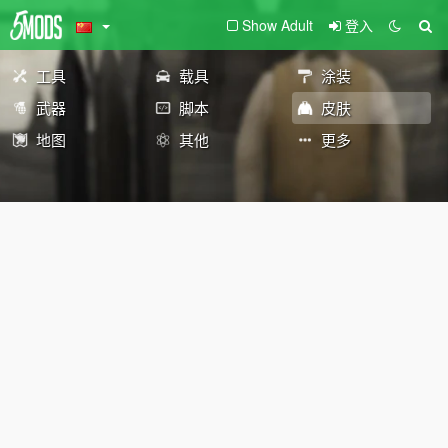
Show Adult
登入
工具
载具
涂装
武器
脚本
皮肤
地图
其他
更多