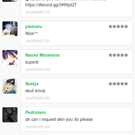
https://discord.gg/3KKtpQT
2022年09月11日
pleinaru
Nice^^
2022年09月11日
Naomi Minamoto
superb
2022年09月12日
Sealyx
skull emoji
2022年09月12日
Pedrozero
ah can i request skin you do please
2022年09月12日