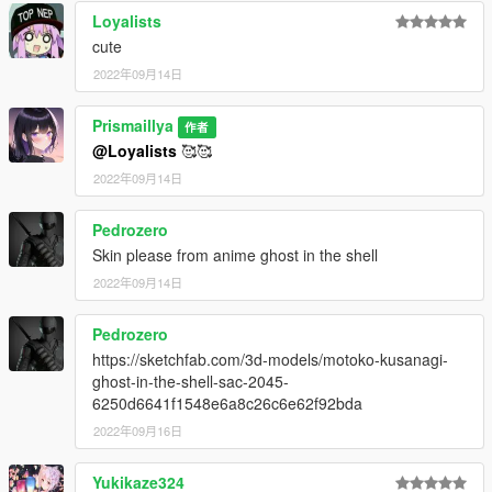
Loyalists
cute
2022年09月14日
Prismaillya
作者
@Loyalists
🥰🥰
2022年09月14日
Pedrozero
Skin please from anime ghost in the shell
2022年09月14日
Pedrozero
https://sketchfab.com/3d-models/motoko-kusanagi-
ghost-in-the-shell-sac-2045-
6250d6641f1548e6a8c26c6e62f92bda
2022年09月16日
Yukikaze324