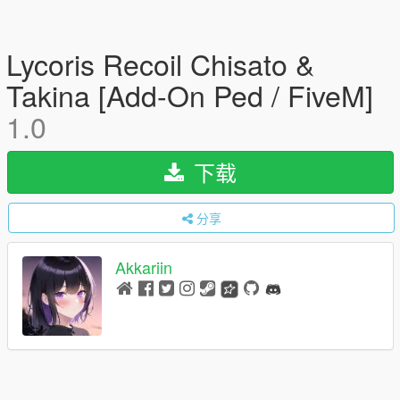
Lycoris Recoil Chisato &
Takina [Add-On Ped / FiveM]
1.0
下载
分享
Akkariin