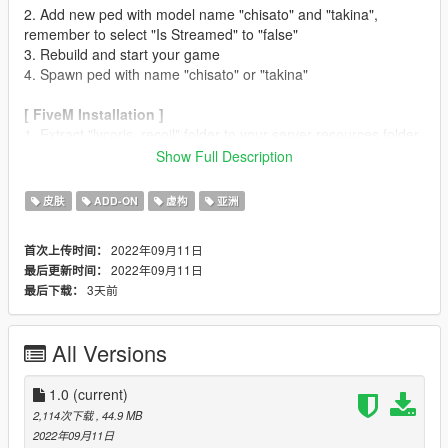
2. Add new ped with model name "chisato" and "takina",
remember to select "Is Streamed" to "false"
3. Rebuild and start your game
4. Spawn ped with name "chisato" or "takina"
[ FiveM Installation ]
1. Extract "lycoris_recoil" folder to your server resources folder
2. Add "ensure lycoris_recoil" to your server.cfg file
Show Full Description
3. Restart your server
皮肤
ADD-ON
虚构
亚洲
[ LICENSE ]
1. DO NOT REPOST THIS MOD TO ANY OTHER WEBSITES
2022年09月11日
首次上传时间：
WITHOUT MY PERMISSION.
2022年09月11日
最后更新时间：
2. DO NOT MAKE ANY NUDE OR PORN CONTENT USING
3天前
最后下载：
THIS MOD.
3. DO NOT SELL THIS MOD.
All Versions
That is all, enjoy it!
1.0
(current)
2,114次下载
, 44.9 MB
2022年09月11日