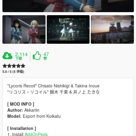
2,114
47
下载
赞
5.0 / 5 (5 评级)
"Lycoris Recoil" Chisato Nishikigi & Takina Inoue
"リコリス・リコイル" 錦木 千束 & 井ノ上 たきな
[ MOD INFO ]
Author:
Akkariin
Model:
Export from Koikatu
[ Installation ]
1. Install
AddOnPeds