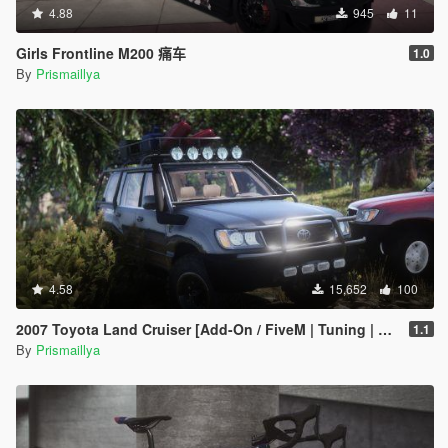
4.88
945
11
Girls Frontline M200 痛车
1.0
By
Prismaillya
4.58
15,652
100
2007 Toyota Land Cruiser [Add-On / FiveM | Tuning | LOD | Template]
1.1
By
Prismaillya