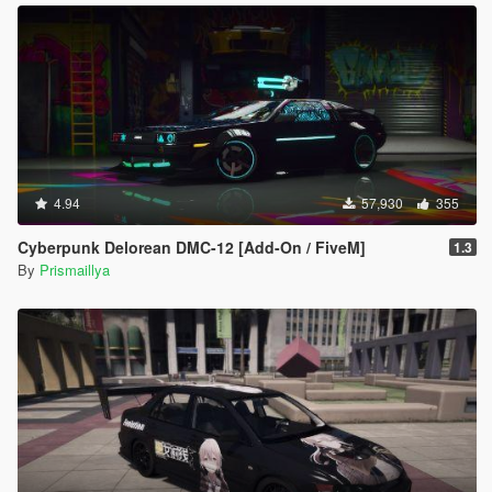
4.94
57,930
355
Cyberpunk Delorean DMC-12 [Add-On / FiveM]
1.3
By
Prismaillya