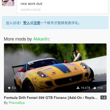
nice work dud
2023年01月20日
加入对话！
登入
或
注册
一个帐号才能够发表评论。
More mods by
Akkariin
:
5.0
16,478
114
Formula Drift Ferrari 599 GTB Fiorano [Add-On / Replace | Animated Engine]
1.0
By
Prismaillya