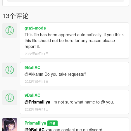
13个评论
gta5-mods
This file has been approved automatically. If you think
this file should not be here for any reason please
report it.
2022年09月11日
9BallAC
@Akkariin Do you take requests?
2022年09月11日
9BallAC
@Prismaillya
I'm not sure what name to @ you.
2022年09月11日
Prismaillya
作者
@9BallAC
you can contact me on discord: