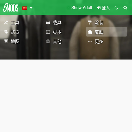
Show Adult
登入
工具
载具
涂装
武器
脚本
皮肤
地图
其他
更多