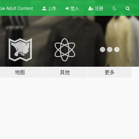
ow Adult
Content
上传
登入
注册
地图
其他
更多