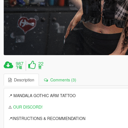
987
22
下载
赞
Description
Comments (3)
📍 MANDALA GOTHIC ARM TATTOO
⚠️
OUR DISCORD!
📍INSTRUCTIONS & RECOMMENDATION