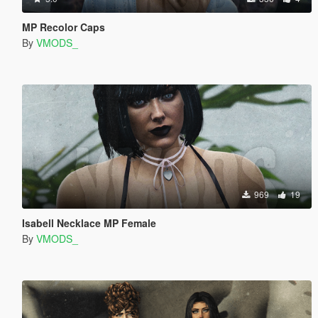
MP Recolor Caps
By
VMODS_
969
19
Isabell Necklace MP Female
By
VMODS_