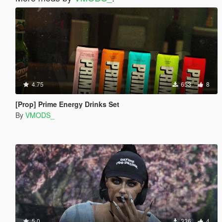
4.75
653
8
[Prop] Prime Energy Drinks Set
By
VMODS_
5.0
336
4