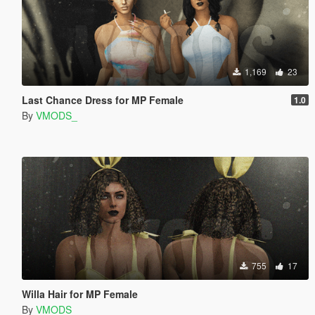
1,169
23
Last Chance Dress for MP Female
1.0
By
VMODS_
755
17
Willa Hair for MP Female
By
VMODS_