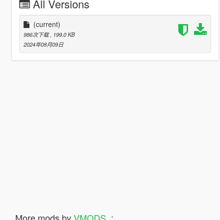
All Versions
(current)
986次下载
, 199.0 KB
2024年08月09日
More mods by
VMODS_
: