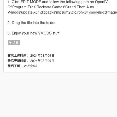
1. Click EDIT MODE and follow the following path on OpenIV:
C:\Program Files\Rockstar Games\Grand Theft Auto
V\mods\update\x64\dlcpacks\mpsum2\dlc.rpf\x64\models\cdimag
2. Drag the file into the folder
3. Enjoy your new VMODS stuff
纹身
2024年08月09日
首次上传时间：
2024年08月09日
最后更新时间：
25分钟前
最后下载：