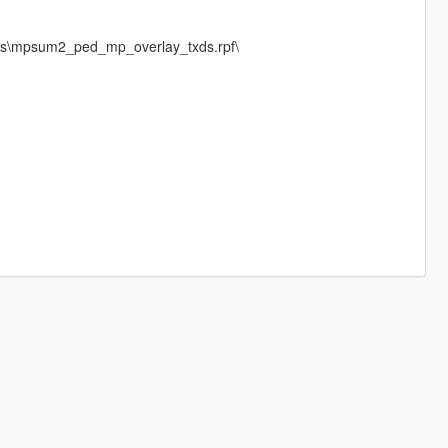
es\mpsum2_ped_mp_overlay_txds.rpf\