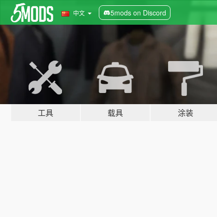
5mods on Discord
中文
工具
载具
涂装