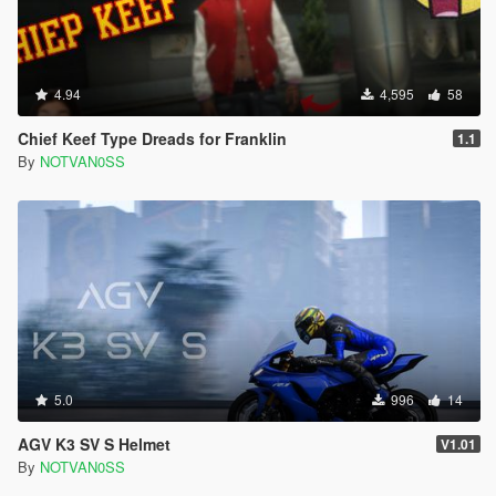
4.94
4,595
58
Chief Keef Type Dreads for Franklin
1.1
By
NOTVAN0SS
5.0
996
14
AGV K3 SV S Helmet
V1.01
By
NOTVAN0SS