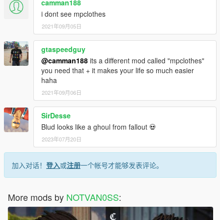
camman188
i dont see mpclothes
2021年09月05日
gtaspeedguy
@camman188
its a different mod called "mpclothes"
you need that + it makes your life so much easier
haha
2021年09月06日
SirDesse
Blud looks like a ghoul from fallout 💀
2023年07月20日
加入对话！
登入
或
注册
一个帐号才能够发表评论。
More mods by
NOTVAN0SS
: