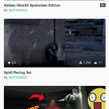
Adidas Ultra4D Spiderman Edition
V1
By
NOTVAN0SS
5.0
1,255
11
Spidi Racing Set
By
NOTVAN0SS