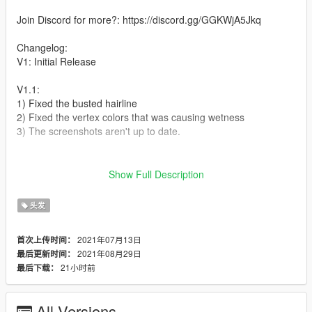
Join Discord for more?: https://discord.gg/GGKWjA5Jkq
Changelog:
V1: Initial Release
V1.1:
1) Fixed the busted hairline
2) Fixed the vertex colors that was causing wetness
3) The screenshots aren't up to date.
Bugs:
Show Full Description
Hopefully none anymore
头发
Credits
Model: IMVU
2021年07月13日
首次上传时间：
2021年08月29日
最后更新时间：
Installation:
21小时前
最后下载：
Drag and Drop the content of this mod into
GTAV/mods/update/x64/dlcpacks/mpclothes/dlc.rpf/x64/models/
All Versions