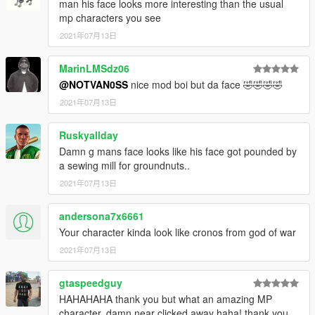
man his face looks more interesting than the usual
mp characters you see
2021年07月13日
MarinLMSdz06
@NOTVAN0SS
nice mod boi but da face 🤣🤣🤣🤣
2021年07月13日
Ruskyallday
Damn g mans face looks like his face got pounded by
a sewing mill for groundnuts..
2021年07月13日
andersona7x6661
Your character kinda look like cronos from god of war
2021年07月13日
gtaspeedguy
HAHAHAHA thank you but what an amazing MP
character, damn near clicked away haha! thank you