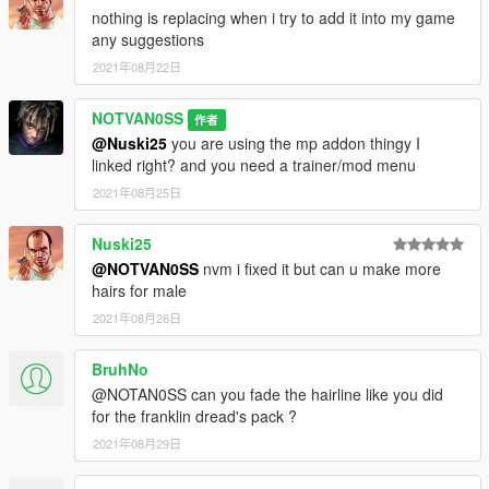
nothing is replacing when i try to add it into my game
any suggestions
2021年08月22日
NOTVAN0SS
作者
@Nuski25
you are using the mp addon thingy I
linked right? and you need a trainer/mod menu
2021年08月25日
Nuski25
@NOTVAN0SS
nvm i fixed it but can u make more
hairs for male
2021年08月26日
BruhNo
@NOTAN0SS can you fade the hairline like you did
for the franklin dread's pack ?
2021年08月29日