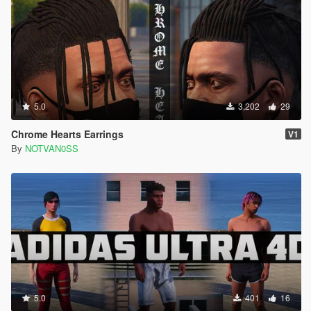
5.0
3,202
29
Chrome Hearts Earrings
V1
By
NOTVAN0SS
5.0
401
16