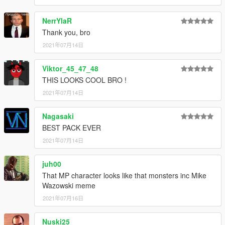
NerrYlaR
Thank you, bro
2021年07月14日
Viktor_45_47_48
THIS LOOKS COOL BRO !
2021年07月14日
Nagasaki
BEST PACK EVER
2021年07月14日
juh00
That MP character looks like that monsters inc Mike
Wazowski meme
2021年07月16日
Nuski25