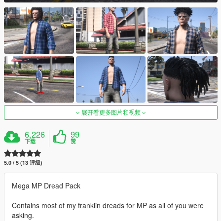
展开看更多图片和视频
6,226
99
下载
赞
5.0 / 5 (13 评级)
Mega MP Dread Pack
Contains most of my franklin dreads for MP as all of you were
asking.