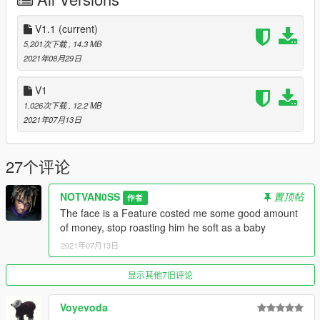
cdimages/mpclothes_male.rpf/mp_m_freemode_01_mp_m_clo
thes_01
V1.1
(current)
Be sure to backup
5,201次下载
, 14.3 MB
2021年08月29日
Criticism and Feedback are most welcome.
V1
1,026次下载
, 12.2 MB
2021年07月13日
27个评论
NOTVAN0SS
置顶帖
作者
The face is a Feature costed me some good amount
of money, stop roasting him he soft as a baby
2021年07月13日
显示其他7旧评论
Voyevoda