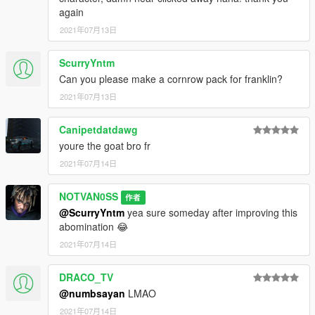
again
2021年07月13日
ScurryYntm
Can you please make a cornrow pack for franklin?
2021年07月13日
Canipetdatdawg
youre the goat bro fr
2021年07月14日
NOTVAN0SS
作者
@ScurryYntm
yea sure someday after improving this
abomination 😂
2021年07月14日
DRACO_TV
@numbsayan
LMAO
2021年07月14日