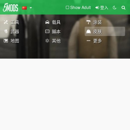
Show Adult
登入
工具
载具
涂装
武器
脚本
皮肤
地图
其他
更多