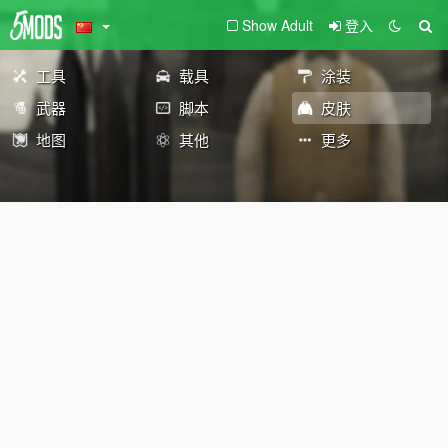
Show Adult
登入
工具
载具
涂装
武器
脚本
皮肤
地图
其他
更多