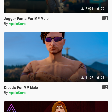
7,693
76
Jogger Pants For MP Male
1.1
By
ApolloStore
3,127
23
Dreads For MP Male
1.0
By
ApolloStore