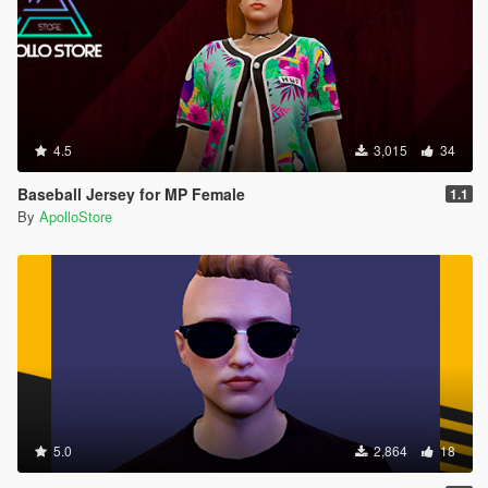
4.5
3,015
34
Baseball Jersey for MP Female
1.1
By
ApolloStore
5.0
2,864
18