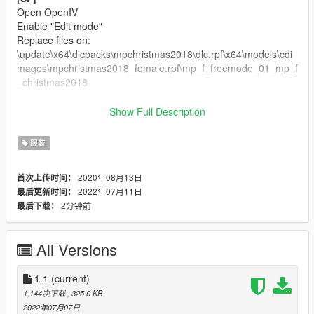
Open OpenIV
Enable "Edit mode"
Replace files on:
\update\x64\dlcpacks\mpchristmas2018\dlc.rpf\x64\models\cdi
mages\mpchristmas2018_female.rpf\mp_f_freemode_01_mp_f
_christmas2018
Changelog:
Show Full Description
1.1:
SP support
Credits:
服装
Sims 4 Male Hair Model by
Pralinesims.
Rigging, Convert, 3D Editing by
ApolloStore.
2020年08月13日
首次上传时间：
2022年07月11日
最后更新时间：
If you want more about ApolloStore, just get in touch.
2分钟前
最后下载：
Join on our Discord
All Versions
1.1
(current)
1,144次下载
, 325.0 KB
2022年07月07日