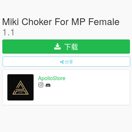
Miki Choker For MP Female
1.1
下载
分享
ApolloStore