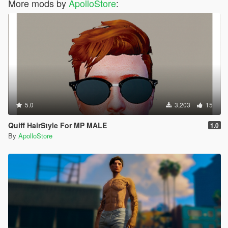
More mods by
ApolloStore
:
5.0
3,203
15
Quiff HairStyle For MP MALE
1.0
By
ApolloStore