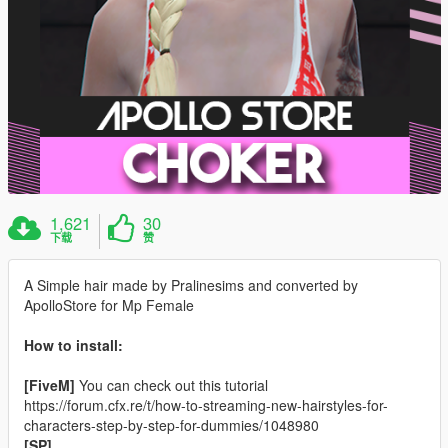
1,621
30
下载
赞
A Simple hair made by Pralinesims and converted by
ApolloStore for Mp Female
How to install:
[FiveM]
You can check out this tutorial
https://forum.cfx.re/t/how-to-streaming-new-hairstyles-for-
characters-step-by-step-for-dummies/1048980
[SP]