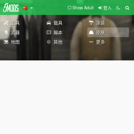
Show Adult
登入
工具
载具
涂装
武器
脚本
皮肤
地图
其他
更多