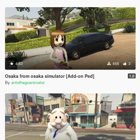
4.83
468
3
Osaka from osaka simulator [Add-on Ped]
1.0
By
antothegoanimator