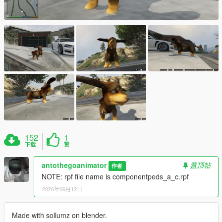
152
1
下载
赞
antothegoanimator
置顶帖
作者
NOTE: rpf file name is componentpeds_a_c.rpf
2026年06月12日
Made with sollumz on blender.