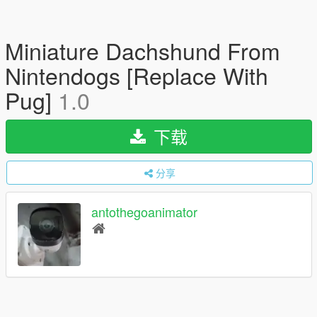
Miniature Dachshund From
Nintendogs [Replace With
Pug]
1.0
下载
分享
antothegoanimator