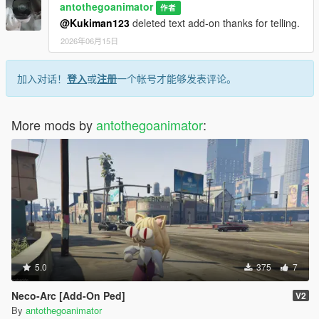
antothegoanimator
作者
@Kukiman123
deleted text add-on thanks for telling.
2026年06月15日
加入对话！
登入
或
注册
一个帐号才能够发表评论。
More mods by
antothegoanimator
:
5.0
375
7
Neco-Arc [Add-On Ped]
V2
By
antothegoanimator