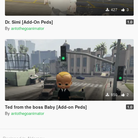
427
3
Dr. Simi [Add-On Peds]
1.0
By
antothegoanimator
850
2
Ted from the boss Baby [Add-on Peds]
1.0
By
antothegoanimator