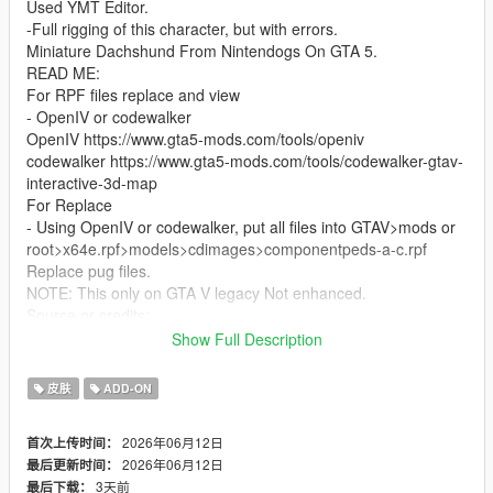
Used YMT Editor.
-Full rigging of this character, but with errors.
Miniature Dachshund From Nintendogs On GTA 5.
READ ME:
For RPF files replace and view
- OpenIV or codewalker
OpenIV https://www.gta5-mods.com/tools/openiv
codewalker https://www.gta5-mods.com/tools/codewalker-gtav-
interactive-3d-map
For Replace
- Using OpenIV or codewalker, put all files into GTAV>mods or
root>x64e.rpf>models>cdimages>componentpeds-a-c.rpf
Replace pug files.
NOTE: This only on GTA V legacy Not enhanced.
Source or credits:
https://models.spriters-
Show Full Description
resource.com/dsdsi/nintendogs/asset/316380/
Bugs: Has lost parts of bones because of low poly model. of
皮肤
ADD-ON
the blender last version the weight paint and auto weight are so
sucks.
2026年06月12日
首次上传时间：
2026年06月12日
最后更新时间：
3天前
最后下载：