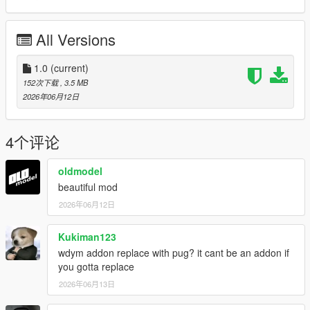
All Versions
1.0
(current)
152次下载
, 3.5 MB
2026年06月12日
4个评论
oldmodel
beautiful mod
2026年06月12日
Kukiman123
wdym addon replace with pug? it cant be an addon if
you gotta replace
2026年06月13日