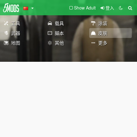
Show Adult
登入
工具
载具
涂装
武器
脚本
皮肤
地图
其他
更多