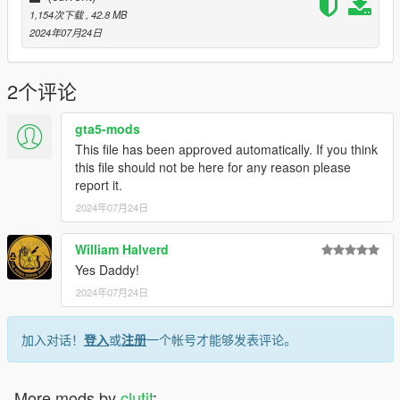
1,154次下载
, 42.8 MB
2024年07月24日
2个评论
gta5-mods
This file has been approved automatically. If you think
this file should not be here for any reason please
report it.
2024年07月24日
William Halverd
Yes Daddy!
2024年07月24日
加入对话！
登入
或
注册
一个帐号才能够发表评论。
More mods by
clutit
: