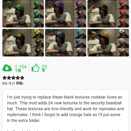
1,154
23
下载
赞
5.0 / 5 (1 评级)
I'm just trying to replace these blank textures rockstar loves so
much. This mod adds 24 new textures to the security baseball
hat. These textures are lore-friendly and work for mpmales and
mpfemales. I think I forgot to add orange hats so I'll put some
in the extra folder.