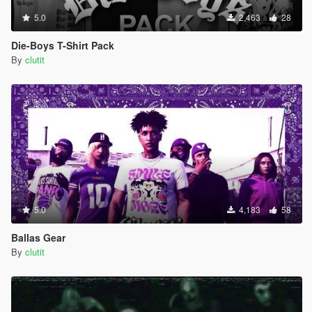
5.0
2,463
28
Die-Boys T-Shirt Pack
By
clutit
5.0
4,183
58
Ballas Gear
By
clutit