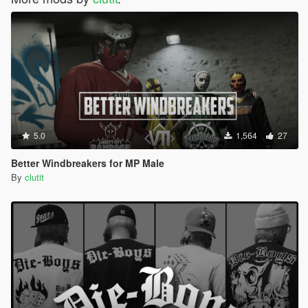
5.0
1,564
27
Better Windbreakers for MP Male
By
clutit