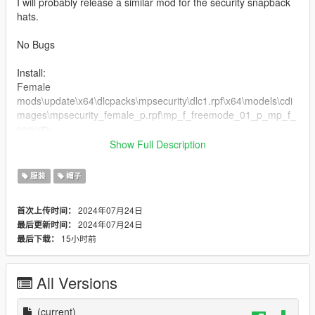
I will probably release a similar mod for the security snapback
hats.
No Bugs
Install:
Female
mods\update\x64\dlcpacks\mpsecurity\dlc1.rpf\x64\models\cdi
mages\mpsecurity_female_p.rpf\mp_f_freemode_01_p_mp_f_
security
Show Full Description
Male
mods\update\x64\dlcpacks\mpsecurity\dlc1.rpf\x64\models\cdi
服装
帽子
mages\mpsecurity_male_p.rpf\mp_m_freemode_01_p_mp_m_
security
2024年07月24日
首次上传时间：
2024年07月24日
最后更新时间：
15小时前
最后下载：
All Versions
(current)