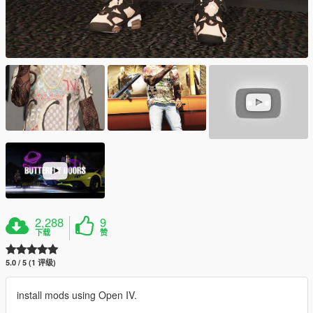
2,288
9
下载
赞
5.0 / 5 (1 评级)
install mods using Open IV.