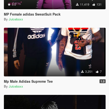
5.0
11,419
131
MP Female adidas SweatSuit Pack
By
Juiceboxx
3,251
7
Mp Male Adidas Supreme Tee
1.0
By
Juiceboxx