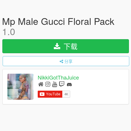
Mp Male Gucci Floral Pack
1.0
下载
分享
NikkiGotThaJuice