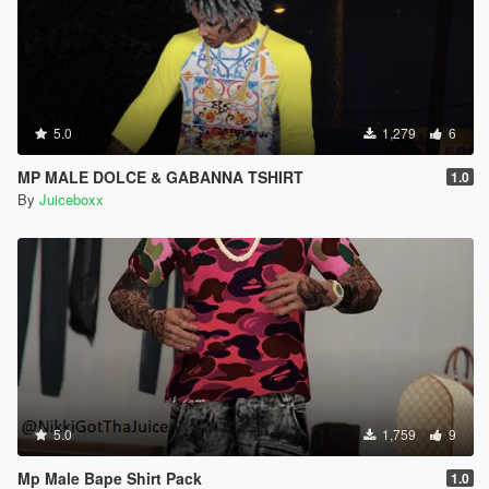
5.0
1,279
6
MP MALE DOLCE & GABANNA TSHIRT
1.0
By
Juiceboxx
5.0
1,759
9
Mp Male Bape Shirt Pack
1.0