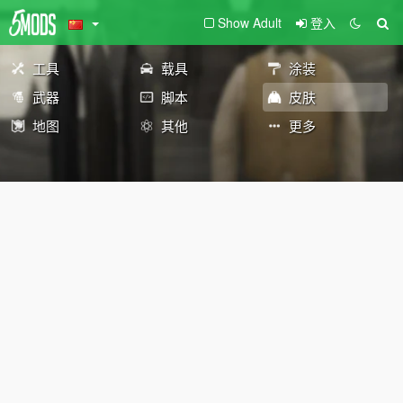
Show Adult
登入
工具
载具
涂装
武器
脚本
皮肤
地图
其他
更多