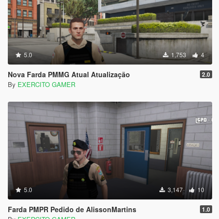
5.0
1,753
4
Nova Farda PMMG Atual Atualização
2.0
By
EXERCITO GAMER
5.0
3,147
10
Farda PMPR Pedido de AlissonMartins
1.0