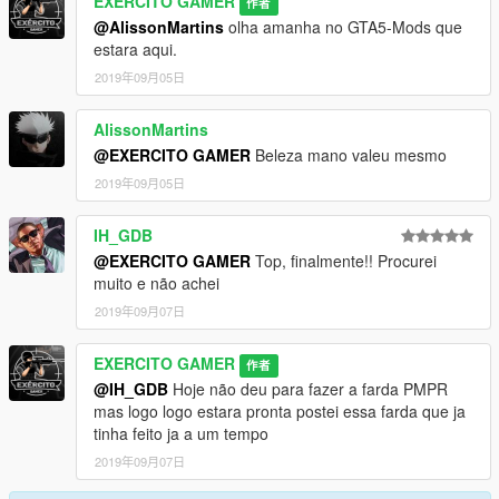
EXERCITO GAMER
作者
@AlissonMartins
olha amanha no GTA5-Mods que
estara aqui.
2019年09月05日
AlissonMartins
@EXERCITO GAMER
Beleza mano valeu mesmo
2019年09月05日
IH_GDB
@EXERCITO GAMER
Top, finalmente!! Procurei
muito e não achei
2019年09月07日
EXERCITO GAMER
作者
@IH_GDB
Hoje não deu para fazer a farda PMPR
mas logo logo estara pronta postei essa farda que ja
tinha feito ja a um tempo
2019年09月07日