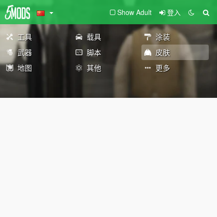
Show Adult
登入
工具
载具
涂装
武器
脚本
皮肤
地图
其他
更多