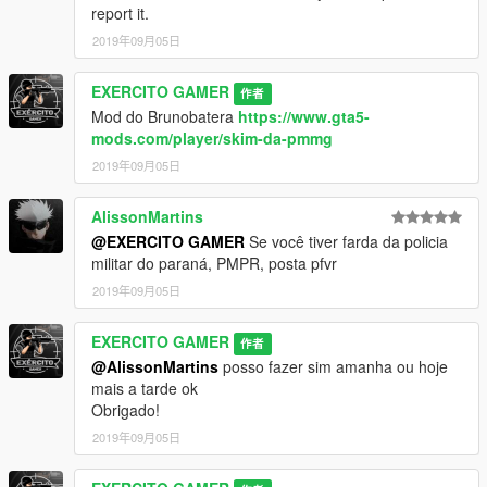
report it.
2019年09月05日
EXERCITO GAMER
作者
Mod do Brunobatera
https://www.gta5-
mods.com/player/skim-da-pmmg
2019年09月05日
AlissonMartins
@EXERCITO GAMER
Se você tiver farda da policia
militar do paraná, PMPR, posta pfvr
2019年09月05日
EXERCITO GAMER
作者
@AlissonMartins
posso fazer sim amanha ou hoje
mais a tarde ok
Obrigado!
2019年09月05日