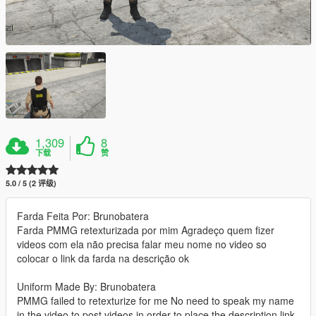
1,309
8
下载
赞
5.0 / 5 (2 评级)
Farda Feita Por: Brunobatera
Farda PMMG retexturizada por mim Agradeço quem fizer
videos com ela não precisa falar meu nome no video so
colocar o link da farda na descrição ok
Uniform Made By: Brunobatera
PMMG failed to retexturize for me No need to speak my name
in the video to post videos in order to place the description link