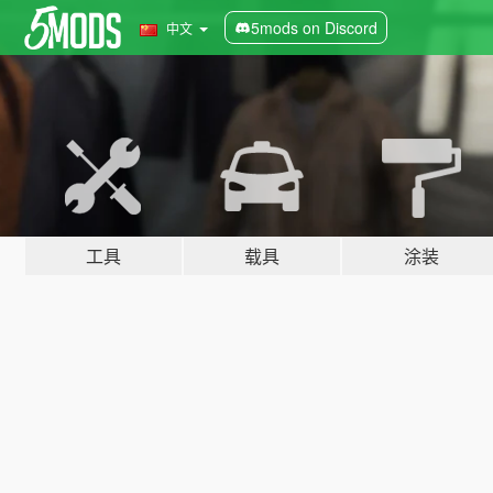
5mods on Discord
中文
工具
载具
涂装