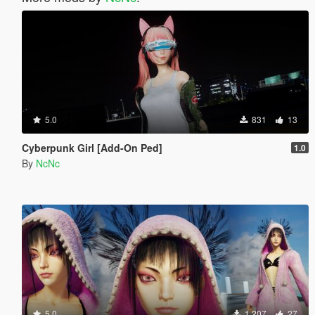
5.0
831
13
Cyberpunk Girl [Add-On Ped]
1.0
By
NcNc
5.0
1,207
27