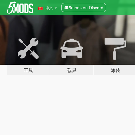
5mods on Discord
中文
工具
载具
涂装