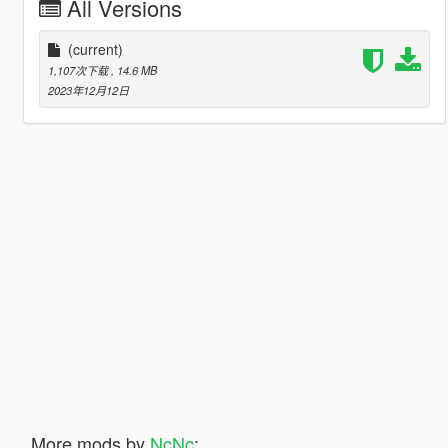
All Versions
(current)
1,107次下载
, 14.6 MB
2023年12月12日
More mods by
NcNc
: