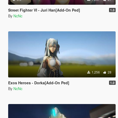
Street Fighter VI - Juri Han[Add-On Ped]
1.0
By
NcNc
1,256
28
Exos Heroes - Dorka[Add-On Ped]
1.0
By
NcNc