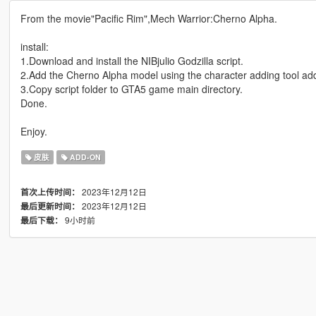
From the movie"Pacific Rim",Mech Warrior:Cherno Alpha.
install:
1.Download and install the NIBjulio Godzilla script.
2.Add the Cherno Alpha model using the character adding tool a
3.Copy script folder to GTA5 game main directory.
Done.
Enjoy.
皮肤
ADD-ON
2023年12月12日
首次上传时间：
2023年12月12日
最后更新时间：
9小时前
最后下载：