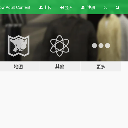
ow Adult
Content
上传
登入
注册
地图
其他
更多