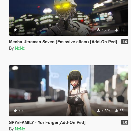
5.0
1,781
33
Mecha Ultraman Seven (Emissive effect) [Add-On Ped]
1.0
By
NcNc
4.4
4,324
65
SPY×FAMILY - Yor Forger[Add-On Ped]
1.0
By
NcNc