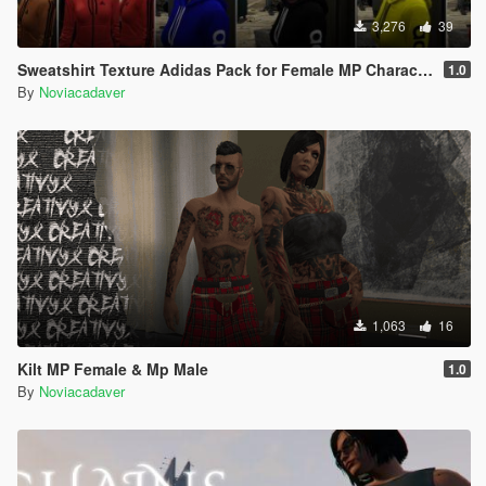
3,276
39
Sweatshirt Texture Adidas Pack for Female MP Character
1.0
By
Noviacadaver
1,063
16
Kilt MP Female & Mp Male
1.0
By
Noviacadaver