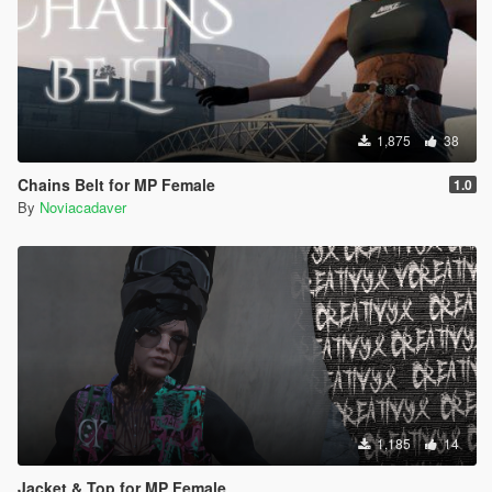
1,875
38
Chains Belt for MP Female
1.0
By
Noviacadaver
1,185
14
Jacket & Top for MP Female