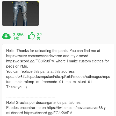
3,856
32
下载
赞
Hello! Thanks for unloading the pants. You can find me at
https://twitter.com/noviacadaver88 and my discord
https://discord.gg/FG8K58PM where I make custom clothes for
peds or PMs.
You can replace this pants at this address:
update\x64\dlcpacks\mpstunt\dlc.rpf\x64\models\cdimages\mps
tunt_male.rpf\mp_m_freemode_01_mp_m_stunt_01
Thank you :)
--------------------------------------
Hola! Gracias por descargarte los pantalones.
Puedes encontrarme en https://twitter.com/noviacadaver88 y
mi discord https://discord.gg/FG8K58PM