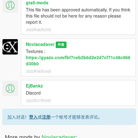
gta5-mods
This file has been approved automatically. If you think
this file should not be here for any reason please
report it.
2022年06月23日
Noviacadaver
作者
Textures :
https://gyazo.com/fbf7ceb2b6d2e2d7cf71c48c066
d30b0
2022年06月24日
EjBankz
Discord
2022年07月03日
加入对话！
登入
或
注册
一个帐号才能够发表评论。
More mods by
Noviacadaver
: