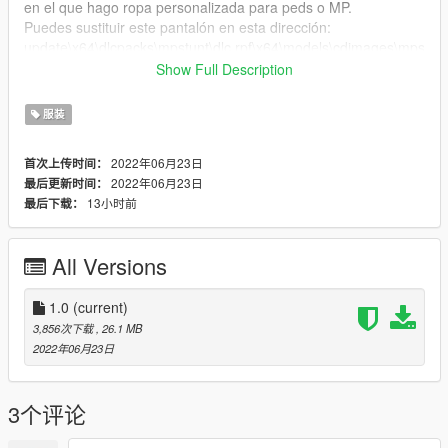
en el que hago ropa personalizada para peds o MP.
Puedes sustituir este pantalón en esta dirección:
update\x64\dlcpacks\mpstunt\dlc.rpf\x64\models\cdimages\mps
tunt_male.rpf\mp_m_freemode_01_mp_m_stunt_01
Show Full Description
Gracias :)
服装
---------------Sorry for my English----------------------
2022年06月23日
首次上传时间：
2022年06月23日
最后更新时间：
13小时前
最后下载：
All Versions
1.0
(current)
3,856次下载
, 26.1 MB
2022年06月23日
3个评论