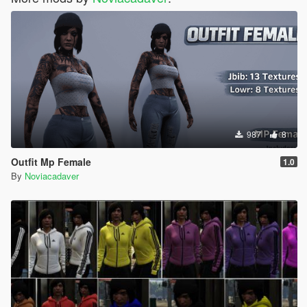
987
8
Outfit Mp Female
1.0
By
Noviacadaver