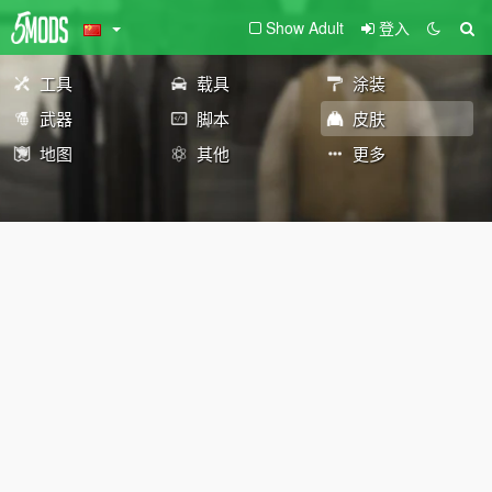
Show Adult
登入
工具
载具
涂装
武器
脚本
皮肤
地图
其他
更多