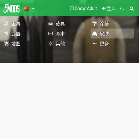
Show Adult
登入
工具
载具
涂装
武器
脚本
皮肤
地图
其他
更多