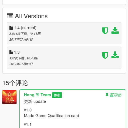
Warfare helicopter.
All these works are for our new big project: Chinese Liaoning
All Versions
Aircraft Carrier.
You can download these 3 new paintjobs, and install them first.
1.4
(current)
And you will see j15a and Z-9 helicopter on the deck of Carrier,
3,811次下载
, 10.4 MB
after you install our new Mod: Chinese Liaoning Aircraft Carrier.
2017年07月04日
To save your time, you can click our mainpage link in below,
1.3
and find all these 3 new paintjobs in the list of our works.
157次下载
, 10.4 MB
2017年07月03日
更新-update
v1.0
Made Game Qualification card
15个评论
v1.1
Add Real Qualification card
Hong Yi Team
置顶帖
作者
v1.2
更新-update
Fixed Real Qualification card
v1.3
v1.0
Fixed position of medal and Qualification card
Made Game Qualification card
修复了胸标、资历章位置
v1.1
Add 2 Informal Dress and 1 no medal & no ribbon version.