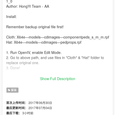
1_0
Author: HongYi Team - AA
Install:
Remember backup original file first!
Cloth: X64e—models—cdimages—componentpeds_s_m_m.rpf
Hat: X64e—models—cdimages—pedprops.rpf
1. Run OpenIV, enable Edit Mode.
2. Go to above path, and use files in "Cloth" & "Hat" folder to
replace original one.
3. Done!
You can use any Trainer spwan this NPC, or use it in Director
Show Full Description
mode
服装
----------
Additional
2017年06月30日
首次上传时间：
----------
2017年07月04日
最后更新时间：
HongYi Team created 3 new paintjobs for 3 mods, they are J-
3小时前
最后下载：
15a flying Shark, Z-9 Rescue helicopter, Z-9C Anti-Submarine