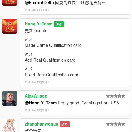
@FoxtrotDelta
回复的真快！:D 感谢支持~~
2017年06月30日
Hong Yi Team
作者
更新-update
v1.0
Made Game Qualification card
v1.1
Add Real Qualification card
v1.2
Fixed Real Qualification card
2017年06月30日
AlexWilson
@Hong Yi Team
Pretty good! Greetings from USA
2017年06月30日
zhanghanwogua
封号
点个赞先