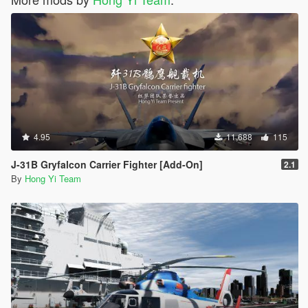
4.95
11,688
115
J-31B Gryfalcon Carrier Fighter [Add-On]
2.1
By
Hong Yi Team