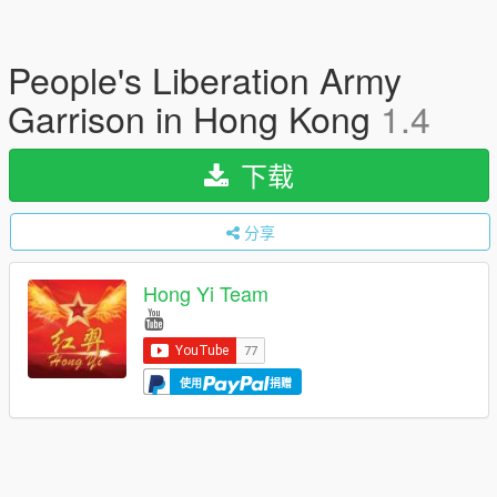
People's Liberation Army
Garrison in Hong Kong
1.4
下载
分享
Hong Yi Team
使用
捐赠