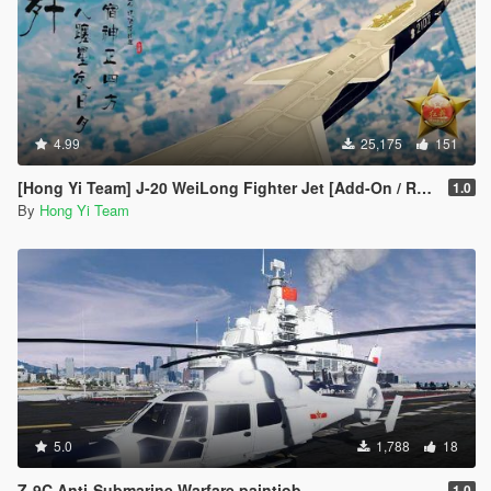
4.99
25,175
151
[Hong Yi Team] J-20 WeiLong Fighter Jet [Add-On / Replace]
1.0
By
Hong Yi Team
5.0
1,788
18
Z-9C Anti-Submarine Warfare paintjob
1.0