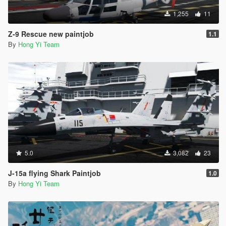
1,255
11
Z-9 Rescue new paintjob
1.1
By
Hong Yi Team
5.0
3,082
23
J-15a flying Shark Paintjob
1.0
By
Hong Yi Team