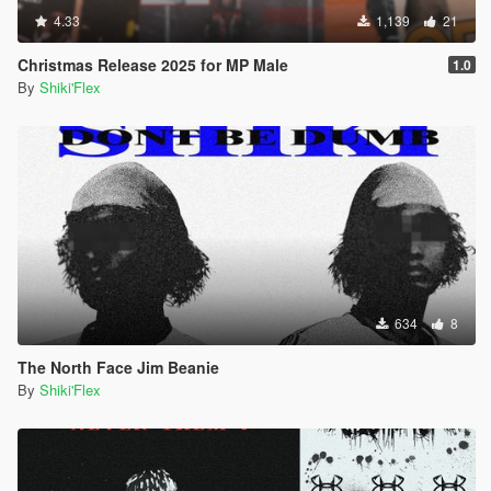
4.33
1,139
21
Christmas Release 2025 for MP Male
1.0
By
Shiki'Flex
634
8
The North Face Jim Beanie
By
Shiki'Flex