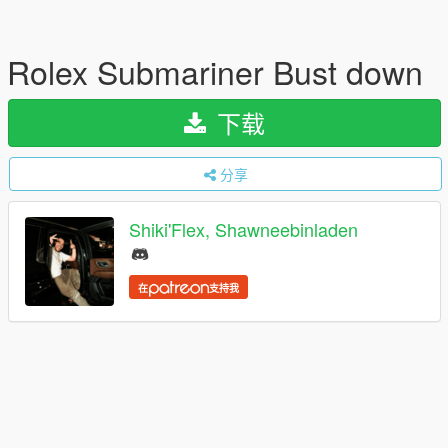
Rolex Submariner Bust down
下载
分享
Shiki'Flex, Shawneebinladen
在
支持我