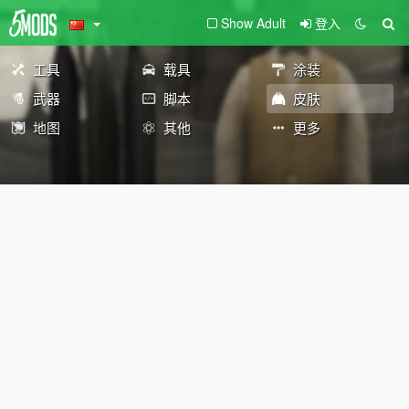
Show Adult
登入
工具
载具
涂装
武器
脚本
皮肤
地图
其他
更多