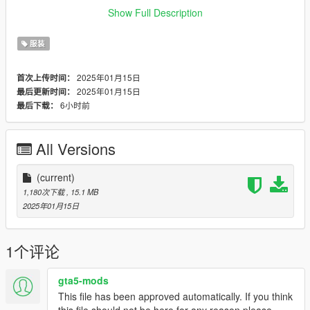
Show Full Description
DONT SELL MY SHIT THEY ARE FREE
服装
2025年01月15日
首次上传时间：
2025年01月15日
最后更新时间：
6小时前
最后下载：
All Versions
(current)
1,180次下载
, 15.1 MB
2025年01月15日
1个评论
gta5-mods
This file has been approved automatically. If you think
this file should not be here for any reason please