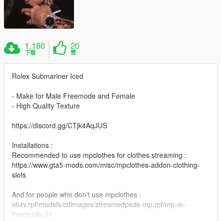
1,180
20
下载
赞
Rolex Submariner Iced
- Make for Male Freemode and Female
- High Quality Texture
https://discord.gg/CTjk4AqJUS
Installations :
Recommended to use mpclothes for clothes streaming :
https://www.gta5-mods.com/misc/mpclothes-addon-clothing-
slots
And for people who don't use mpclothes :
x64v.rpf/models/cdimages/streamedpeds-mp.rpf/mp-m-
freemode-01