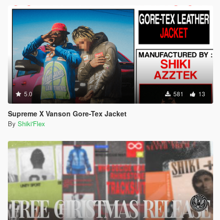
5.0
581
13
Supreme X Vanson Gore-Tex Jacket
By
Shiki'Flex