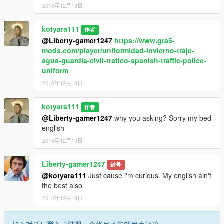
2016年12月18日
kotyara111
作者
@Liberty-gamer1247
https://www.gta5-
mods.com/player/uniformidad-invierno-traje-
agua-guardia-civil-trafico-spanish-traffic-police-
uniform
2016年12月19日
kotyara111
作者
@Liberty-gamer1247
why you asking? Sorry my bed
english
2016年12月19日
Liberty-gamer1247
封号
@kotyara111
Just cause i'm curious. My english ain't
the best also
2016年12月19日