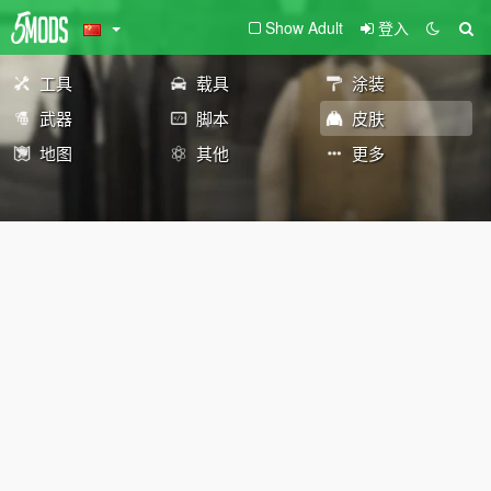
Show Adult
登入
工具
载具
涂装
武器
脚本
皮肤
地图
其他
更多