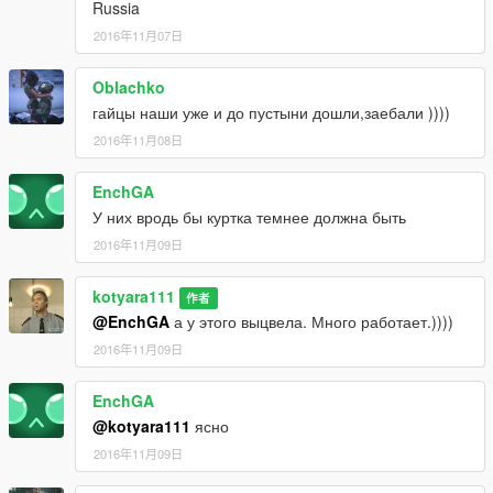
Russia
2016年11月07日
Oblachko
гайцы наши уже и до пустыни дошли,заебали ))))
2016年11月08日
EnchGA
У них вродь бы куртка темнее должна быть
2016年11月09日
kotyara111
作者
@EnchGA
а у этого выцвела. Много работает.))))
2016年11月09日
EnchGA
@kotyara111
ясно
2016年11月09日