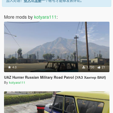
加入对话！
登入
或
注册
一个帐号才能够发表评论。
More mods by
kotyara111
:
4.0
1,730
21
UAZ Hunter Russian Military Road Patrol (УАЗ Хантер ВАИ)
By
kotyara111