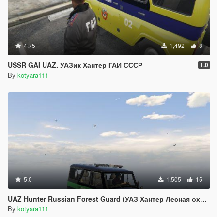
4.75
1,492
8
USSR GAI UAZ. УАЗик Хантер ГАИ СССР
1.0
By
kotyara111
5.0
1,505
15
UAZ Hunter Russian Forest Guard (УАЗ Хантер Лесная охрана)
By
kotyara111