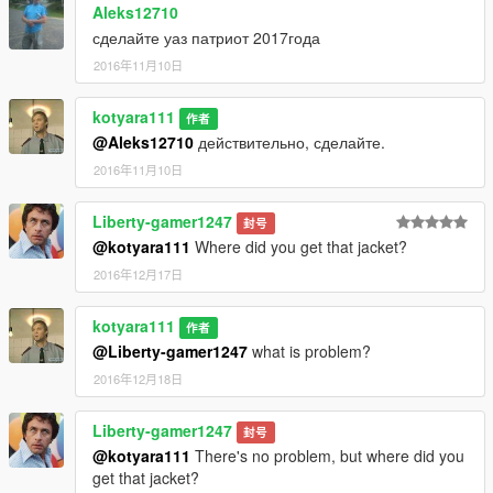
Aleks12710
сделайте уаз патриот 2017года
2016年11月10日
kotyara111
作者
@Aleks12710
действительно, сделайте.
2016年11月10日
Liberty-gamer1247
封号
@kotyara111
Where did you get that jacket?
2016年12月17日
kotyara111
作者
@Liberty-gamer1247
what is problem?
2016年12月18日
Liberty-gamer1247
封号
@kotyara111
There's no problem, but where did you
get that jacket?