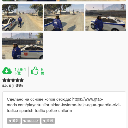
1,064
8
下载
赞
5.0 / 5 (1 评级)
Сделано на основе копов отсюда: https://www.gta5-
mods.com/player/uniformidad-invierno-traje-agua-guardia-civil-
trafico-spanish-traffic-police-uniform
紧急
RUSSIA
欧洲